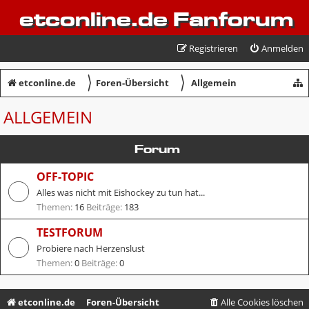
etconline.de Fanforum
Registrieren
Anmelden
〉
〉
etconline.de
Foren-Übersicht
Allgemein
ALLGEMEIN
Forum
OFF-TOPIC
Alles was nicht mit Eishockey zu tun hat...
Themen:
16
Beiträge:
183
TESTFORUM
Probiere nach Herzenslust
Themen:
0
Beiträge:
0
etconline.de
Foren-Übersicht
Alle Cookies löschen