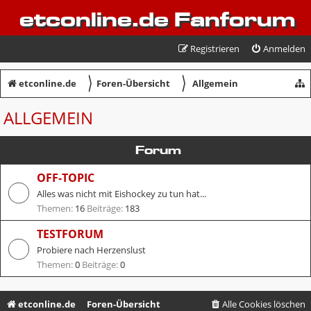
etconline.de Fanforum
Registrieren
Anmelden
〉
〉
etconline.de
Foren-Übersicht
Allgemein
ALLGEMEIN
Forum
OFF-TOPIC
Alles was nicht mit Eishockey zu tun hat...
Themen:
16
Beiträge:
183
TESTFORUM
Probiere nach Herzenslust
Themen:
0
Beiträge:
0
etconline.de
Foren-Übersicht
Alle Cookies löschen