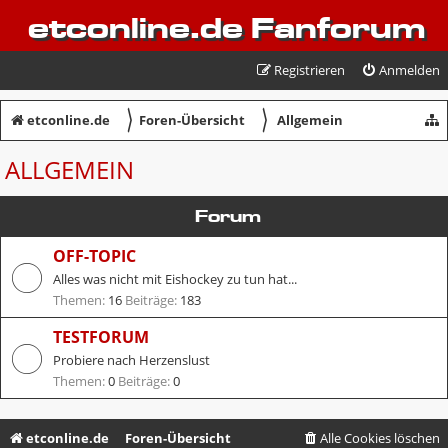
etconline.de Fanforum
Registrieren
Anmelden
〉
〉
etconline.de
Foren-Übersicht
Allgemein
ALLGEMEIN
Forum
OFF-TOPIC
Alles was nicht mit Eishockey zu tun hat...
Themen:
16
Beiträge:
183
TESTFORUM
Probiere nach Herzenslust
Themen:
0
Beiträge:
0
etconline.de
Foren-Übersicht
Alle Cookies löschen