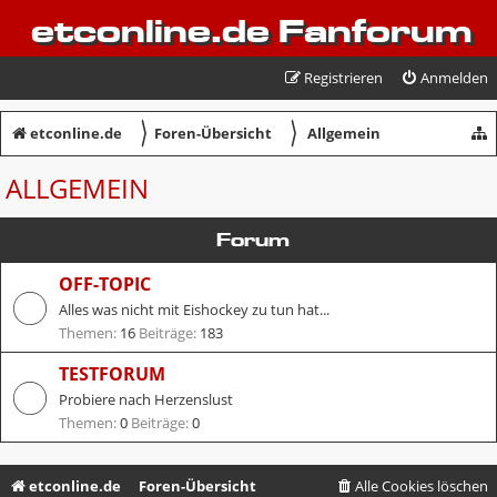
etconline.de Fanforum
Registrieren
Anmelden
〉
〉
etconline.de
Foren-Übersicht
Allgemein
ALLGEMEIN
Forum
OFF-TOPIC
Alles was nicht mit Eishockey zu tun hat...
Themen:
16
Beiträge:
183
TESTFORUM
Probiere nach Herzenslust
Themen:
0
Beiträge:
0
etconline.de
Foren-Übersicht
Alle Cookies löschen