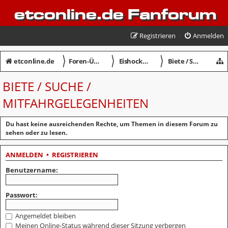
etconline.de Fanforum
Registrieren
Anmelden
〉
〉
〉
etconline.de
Foren-Übersicht
Eishockey in Crimmitschau
Biete / Suche / Mitfahrgelegenheiten
BIETE / SUCHE /
MITFAHRGELEGENHEITEN
Du hast keine ausreichenden Rechte, um Themen in diesem Forum zu
sehen oder zu lesen.
ANMELDEN
•
REGISTRIEREN
Benutzername:
Passwort:
Angemeldet bleiben
Meinen Online-Status während dieser Sitzung verbergen