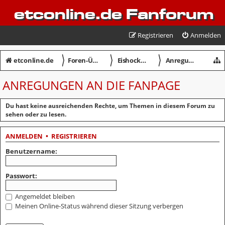
etconline.de Fanforum
Registrieren
Anmelden
〉
〉
〉
etconline.de
Foren-Übersicht
Eishockey in Crimmitschau
Anregungen an die Fanpage
ANREGUNGEN AN DIE FANPAGE
Du hast keine ausreichenden Rechte, um Themen in diesem Forum zu
sehen oder zu lesen.
ANMELDEN
•
REGISTRIEREN
Benutzername:
Passwort:
Angemeldet bleiben
Meinen Online-Status während dieser Sitzung verbergen