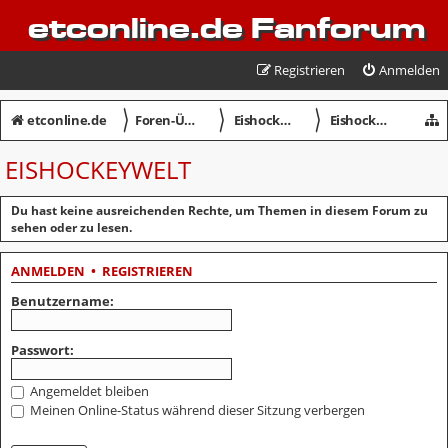
etconline.de Fanforum
Registrieren
Anmelden
〉
〉
〉
etconline.de
Foren-Übersicht
Eishockey in Crimmitschau
Eishockeywelt
EISHOCKEYWELT
Du hast keine ausreichenden Rechte, um Themen in diesem Forum zu
sehen oder zu lesen.
ANMELDEN
•
REGISTRIEREN
Benutzername:
Passwort:
Angemeldet bleiben
Meinen Online-Status während dieser Sitzung verbergen