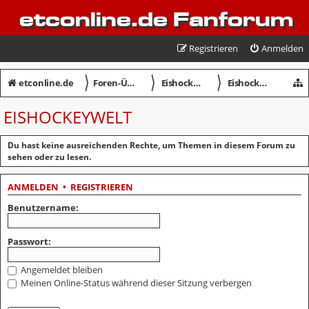
etconline.de Fanforum
Registrieren
Anmelden
〉
〉
〉
etconline.de
Foren-Übersicht
Eishockey in Crimmitschau
Eishockeywelt
EISHOCKEYWELT
Du hast keine ausreichenden Rechte, um Themen in diesem Forum zu
sehen oder zu lesen.
ANMELDEN
•
REGISTRIEREN
Benutzername:
Passwort:
Angemeldet bleiben
Meinen Online-Status während dieser Sitzung verbergen