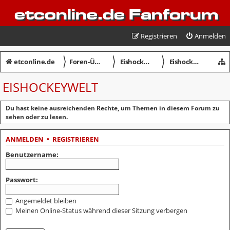
etconline.de Fanforum
Registrieren
Anmelden
〉
〉
〉
etconline.de
Foren-Übersicht
Eishockey in Crimmitschau
Eishockeywelt
EISHOCKEYWELT
Du hast keine ausreichenden Rechte, um Themen in diesem Forum zu
sehen oder zu lesen.
ANMELDEN
•
REGISTRIEREN
Benutzername:
Passwort:
Angemeldet bleiben
Meinen Online-Status während dieser Sitzung verbergen