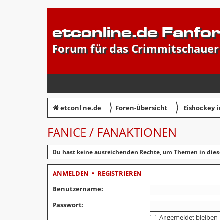
etconline.de Fanfo
Forum für das Crimmitschauer
〉
〉
etconline.de
Foren-Übersicht
Eishockey 
FANICE / FANAKTIONEN
Du hast keine ausreichenden Rechte, um Themen in dies
ANMELDEN
•
REGISTRIEREN
Benutzername:
Passwort:
Angemeldet bleiben