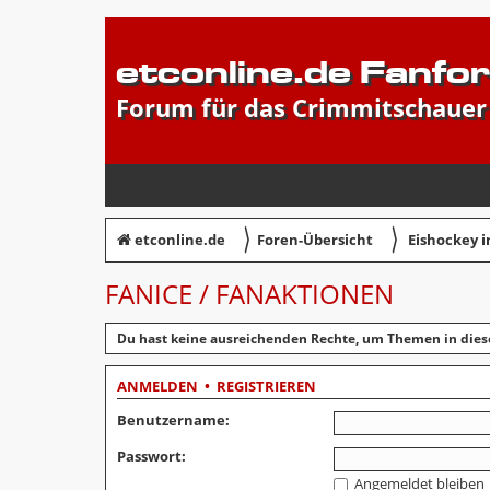
etconline.de Fanfo
Forum für das Crimmitschauer
〉
〉
etconline.de
Foren-Übersicht
Eishockey 
FANICE / FANAKTIONEN
Du hast keine ausreichenden Rechte, um Themen in dies
ANMELDEN
•
REGISTRIEREN
Benutzername:
Passwort:
Angemeldet bleiben