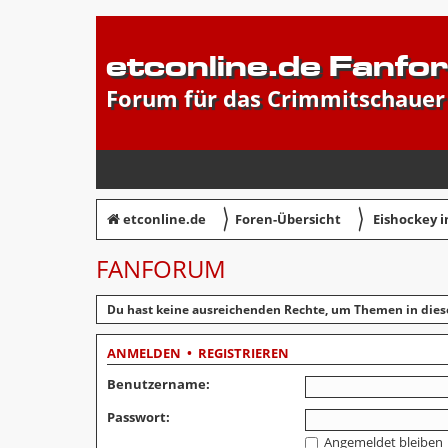
etconline.de Fanfo
Forum für das Crimmitschauer
〉
〉
etconline.de
Foren-Übersicht
Eishockey 
FANFORUM
Du hast keine ausreichenden Rechte, um Themen in dies
ANMELDEN
•
REGISTRIEREN
Benutzername:
Passwort:
Angemeldet bleiben