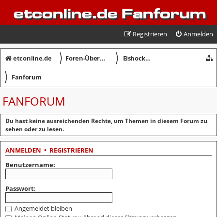
etconline.de Fanforum
Registrieren
Anmelden
〉
〉
etconline.de
Foren-Übersicht
Eishockey in Crimmitschau
〉
Fanforum
FANFORUM
Du hast keine ausreichenden Rechte, um Themen in diesem Forum zu
sehen oder zu lesen.
ANMELDEN
•
REGISTRIEREN
Benutzername:
Passwort:
Angemeldet bleiben