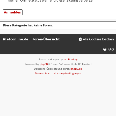
Meinen Online-Status während dieser Sitzung verbergen
Diese Kategorie hat keine Foren.
etconline.de
Foren-Übersicht
Alle Cookies löschen
FAQ
Stasis Leak style by
Ian Bradley
Powered by
phpBB
® Forum Software © phpBB Limited
Deutsche Übersetzung durch
phpBB.de
Datenschutz
|
Nutzungsbedingungen