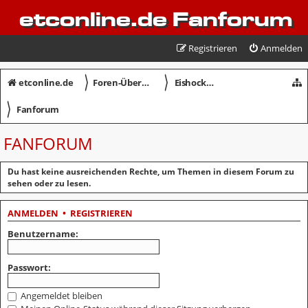
etconline.de Fanforum
Registrieren
Anmelden
〉
〉
etconline.de
Foren-Übersicht
Eishockey in Crimmitschau
〉
Fanforum
FANFORUM
Du hast keine ausreichenden Rechte, um Themen in diesem Forum zu
sehen oder zu lesen.
ANMELDEN
•
REGISTRIEREN
Benutzername:
Passwort:
Angemeldet bleiben