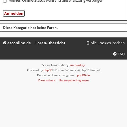
Meinen Online-Status während dieser Sitzung verbergen
Diese Kategorie hat keine Foren.
etconline.de
Foren-Übersicht
Alle Cookies löschen
FAQ
Stasis Leak style by
Ian Bradley
Powered by
phpBB
® Forum Software © phpBB Limited
Deutsche Übersetzung durch
phpBB.de
Datenschutz
|
Nutzungsbedingungen