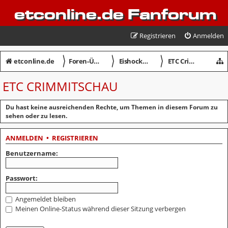
etconline.de Fanforum
Registrieren
Anmelden
〉
〉
〉
etconline.de
Foren-Übersicht
Eishockey in Crimmitschau
ETC Crimmitschau
ETC CRIMMITSCHAU
Du hast keine ausreichenden Rechte, um Themen in diesem Forum zu
sehen oder zu lesen.
ANMELDEN
•
REGISTRIEREN
Benutzername:
Passwort:
Angemeldet bleiben
Meinen Online-Status während dieser Sitzung verbergen