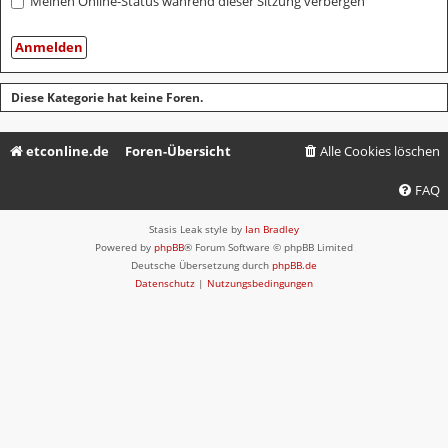
Meinen Online-Status während dieser Sitzung verbergen
Diese Kategorie hat keine Foren.
etconline.de
Foren-Übersicht
Alle Cookies löschen
FAQ
Stasis Leak style by
Ian Bradley
Powered by
phpBB
® Forum Software © phpBB Limited
Deutsche Übersetzung durch
phpBB.de
Datenschutz
|
Nutzungsbedingungen