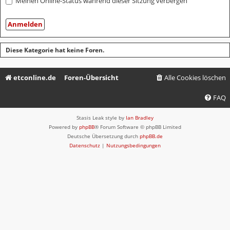
Meinen Online-Status während dieser Sitzung verbergen
Diese Kategorie hat keine Foren.
etconline.de
Foren-Übersicht
Alle Cookies löschen
FAQ
Stasis Leak style by
Ian Bradley
Powered by
phpBB
® Forum Software © phpBB Limited
Deutsche Übersetzung durch
phpBB.de
Datenschutz
|
Nutzungsbedingungen