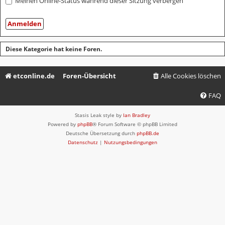
Meinen Online-Status während dieser Sitzung verbergen
Diese Kategorie hat keine Foren.
etconline.de
Foren-Übersicht
Alle Cookies löschen
FAQ
Stasis Leak style by
Ian Bradley
Powered by
phpBB
® Forum Software © phpBB Limited
Deutsche Übersetzung durch
phpBB.de
Datenschutz
|
Nutzungsbedingungen