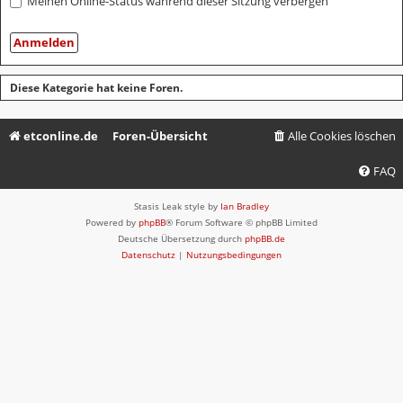
Meinen Online-Status während dieser Sitzung verbergen
Diese Kategorie hat keine Foren.
etconline.de
Foren-Übersicht
Alle Cookies löschen
FAQ
Stasis Leak style by
Ian Bradley
Powered by
phpBB
® Forum Software © phpBB Limited
Deutsche Übersetzung durch
phpBB.de
Datenschutz
|
Nutzungsbedingungen