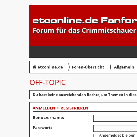
etconline.de Fanfo
Forum für das Crimmitschauer
〉
〉
etconline.de
Foren-Übersicht
Allgemein
OFF-TOPIC
Du hast keine ausreichenden Rechte, um Themen in dies
ANMELDEN
•
REGISTRIEREN
Benutzername:
Passwort:
Angemeldet bleiben