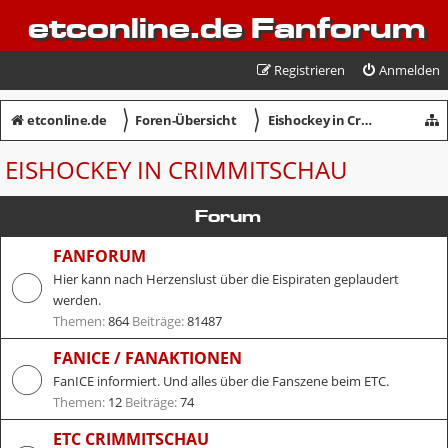
etconline.de Fanforum
Registrieren
Anmelden
〉
〉
etconline.de
Foren-Übersicht
Eishockey in Crimmitschau
EISHOCKEY IN CRIMMITSCHAU
Forum
FANFORUM
Hier kann nach Herzenslust über die Eispiraten geplaudert
werden.
Themen:
864
Beiträge:
81487
FANICE / FANAKTIONEN
FanICE informiert. Und alles über die Fanszene beim ETC.
Themen:
12
Beiträge:
74
ETC CRIMMITSCHAU