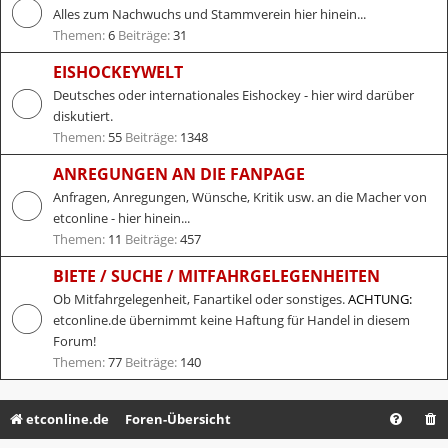
Alles zum Nachwuchs und Stammverein hier hinein...
Themen:
6
Beiträge:
31
EISHOCKEYWELT
Deutsches oder internationales Eishockey - hier wird darüber
diskutiert.
Themen:
55
Beiträge:
1348
ANREGUNGEN AN DIE FANPAGE
Anfragen, Anregungen, Wünsche, Kritik usw. an die Macher von
etconline - hier hinein...
Themen:
11
Beiträge:
457
BIETE / SUCHE / MITFAHRGELEGENHEITEN
Ob Mitfahrgelegenheit, Fanartikel oder sonstiges.
ACHTUNG:
etconline.de übernimmt keine Haftung für Handel in diesem
Forum!
Themen:
77
Beiträge:
140
etconline.de
Foren-Übersicht