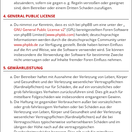
abzuändern, sofern sie gegen o. g. Regeln verstoßen oder geeignet
sind, dem Betreiber oder einem Dritten Schaden zuzufügen.
4. GENERAL PUBLIC LICENSE
Du nimmst zur Kenntnis, dass es sich bei phpBB um eine unter der „
GNU General Public License v2
“ (GPL) bereitgestellten Foren-Software
von phpBB Limited (
www.phpbb.com
) handelt; deutschsprachige
Informationen werden durch die deutschsprachige Community unter
www.phpbb.de
zur Verfügung gestellt. Beide haben keinen Einfluss
auf die Art und Weise, wie die Software verwendet wird. Sie können
insbesondere die Verwendung der Software für bestimmte Zwecke
nicht untersagen oder auf Inhalte fremder Foren Einfluss nehmen.
5. GEWÄHRLEISTUNG
Der Betreiber haftet mit Ausnahme der Verletzung von Leben, Körper
und Gesundheit und der Verletzung wesentlicher Vertragspflichten
(Kardinalpflichten) nur für Schäden, die auf ein vorsätzliches oder
grob fahrlässiges Verhalten zurückzuführen sind. Dies gilt auch für
mittelbare Folgeschäden wie insbesondere entgangenen Gewinn.
Die Haftung ist gegenüber Verbrauchern außer bei vorsätzlichem
oder grob fahrlässigem Verhalten oder bei Schäden aus der
Verletzung von Leben, Körper und Gesundheit und der Verletzung
wesentlicher Vertragspflichten (Kardinalpflichten) auf die bei
Vertragsschluss typischerweise vorhersehbaren Schäden und im
übrigen der Höhe nach auf die vertragstypischen
Durchschnittsschäden begrenzt. Dies gilt auch für mittelbare