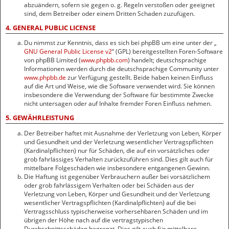
abzuändern, sofern sie gegen o. g. Regeln verstoßen oder geeignet
sind, dem Betreiber oder einem Dritten Schaden zuzufügen.
4. GENERAL PUBLIC LICENSE
Du nimmst zur Kenntnis, dass es sich bei phpBB um eine unter der „
GNU General Public License v2
“ (GPL) bereitgestellten Foren-Software
von phpBB Limited (
www.phpbb.com
) handelt; deutschsprachige
Informationen werden durch die deutschsprachige Community unter
www.phpbb.de
zur Verfügung gestellt. Beide haben keinen Einfluss
auf die Art und Weise, wie die Software verwendet wird. Sie können
insbesondere die Verwendung der Software für bestimmte Zwecke
nicht untersagen oder auf Inhalte fremder Foren Einfluss nehmen.
5. GEWÄHRLEISTUNG
Der Betreiber haftet mit Ausnahme der Verletzung von Leben, Körper
und Gesundheit und der Verletzung wesentlicher Vertragspflichten
(Kardinalpflichten) nur für Schäden, die auf ein vorsätzliches oder
grob fahrlässiges Verhalten zurückzuführen sind. Dies gilt auch für
mittelbare Folgeschäden wie insbesondere entgangenen Gewinn.
Die Haftung ist gegenüber Verbrauchern außer bei vorsätzlichem
oder grob fahrlässigem Verhalten oder bei Schäden aus der
Verletzung von Leben, Körper und Gesundheit und der Verletzung
wesentlicher Vertragspflichten (Kardinalpflichten) auf die bei
Vertragsschluss typischerweise vorhersehbaren Schäden und im
übrigen der Höhe nach auf die vertragstypischen
Durchschnittsschäden begrenzt. Dies gilt auch für mittelbare