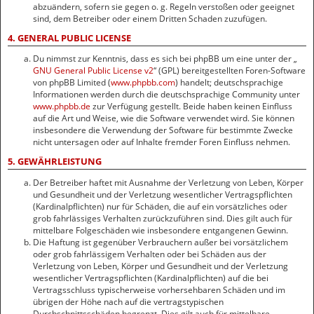
abzuändern, sofern sie gegen o. g. Regeln verstoßen oder geeignet
sind, dem Betreiber oder einem Dritten Schaden zuzufügen.
4. GENERAL PUBLIC LICENSE
Du nimmst zur Kenntnis, dass es sich bei phpBB um eine unter der „
GNU General Public License v2
“ (GPL) bereitgestellten Foren-Software
von phpBB Limited (
www.phpbb.com
) handelt; deutschsprachige
Informationen werden durch die deutschsprachige Community unter
www.phpbb.de
zur Verfügung gestellt. Beide haben keinen Einfluss
auf die Art und Weise, wie die Software verwendet wird. Sie können
insbesondere die Verwendung der Software für bestimmte Zwecke
nicht untersagen oder auf Inhalte fremder Foren Einfluss nehmen.
5. GEWÄHRLEISTUNG
Der Betreiber haftet mit Ausnahme der Verletzung von Leben, Körper
und Gesundheit und der Verletzung wesentlicher Vertragspflichten
(Kardinalpflichten) nur für Schäden, die auf ein vorsätzliches oder
grob fahrlässiges Verhalten zurückzuführen sind. Dies gilt auch für
mittelbare Folgeschäden wie insbesondere entgangenen Gewinn.
Die Haftung ist gegenüber Verbrauchern außer bei vorsätzlichem
oder grob fahrlässigem Verhalten oder bei Schäden aus der
Verletzung von Leben, Körper und Gesundheit und der Verletzung
wesentlicher Vertragspflichten (Kardinalpflichten) auf die bei
Vertragsschluss typischerweise vorhersehbaren Schäden und im
übrigen der Höhe nach auf die vertragstypischen
Durchschnittsschäden begrenzt. Dies gilt auch für mittelbare