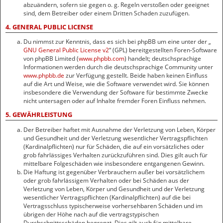
abzuändern, sofern sie gegen o. g. Regeln verstoßen oder geeignet
sind, dem Betreiber oder einem Dritten Schaden zuzufügen.
4. GENERAL PUBLIC LICENSE
Du nimmst zur Kenntnis, dass es sich bei phpBB um eine unter der „
GNU General Public License v2
“ (GPL) bereitgestellten Foren-Software
von phpBB Limited (
www.phpbb.com
) handelt; deutschsprachige
Informationen werden durch die deutschsprachige Community unter
www.phpbb.de
zur Verfügung gestellt. Beide haben keinen Einfluss
auf die Art und Weise, wie die Software verwendet wird. Sie können
insbesondere die Verwendung der Software für bestimmte Zwecke
nicht untersagen oder auf Inhalte fremder Foren Einfluss nehmen.
5. GEWÄHRLEISTUNG
Der Betreiber haftet mit Ausnahme der Verletzung von Leben, Körper
und Gesundheit und der Verletzung wesentlicher Vertragspflichten
(Kardinalpflichten) nur für Schäden, die auf ein vorsätzliches oder
grob fahrlässiges Verhalten zurückzuführen sind. Dies gilt auch für
mittelbare Folgeschäden wie insbesondere entgangenen Gewinn.
Die Haftung ist gegenüber Verbrauchern außer bei vorsätzlichem
oder grob fahrlässigem Verhalten oder bei Schäden aus der
Verletzung von Leben, Körper und Gesundheit und der Verletzung
wesentlicher Vertragspflichten (Kardinalpflichten) auf die bei
Vertragsschluss typischerweise vorhersehbaren Schäden und im
übrigen der Höhe nach auf die vertragstypischen
Durchschnittsschäden begrenzt. Dies gilt auch für mittelbare