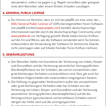
abzuändern, sofern sie gegen o. g. Regeln verstoßen oder geeignet
sind, dem Betreiber oder einem Dritten Schaden zuzufügen.
4. GENERAL PUBLIC LICENSE
Du nimmst zur Kenntnis, dass es sich bei phpBB um eine unter der „
GNU General Public License v2
“ (GPL) bereitgestellten Foren-Software
von phpBB Limited (
www.phpbb.com
) handelt; deutschsprachige
Informationen werden durch die deutschsprachige Community unter
www.phpbb.de
zur Verfügung gestellt. Beide haben keinen Einfluss
auf die Art und Weise, wie die Software verwendet wird. Sie können
insbesondere die Verwendung der Software für bestimmte Zwecke
nicht untersagen oder auf Inhalte fremder Foren Einfluss nehmen.
5. GEWÄHRLEISTUNG
Der Betreiber haftet mit Ausnahme der Verletzung von Leben, Körper
und Gesundheit und der Verletzung wesentlicher Vertragspflichten
(Kardinalpflichten) nur für Schäden, die auf ein vorsätzliches oder
grob fahrlässiges Verhalten zurückzuführen sind. Dies gilt auch für
mittelbare Folgeschäden wie insbesondere entgangenen Gewinn.
Die Haftung ist gegenüber Verbrauchern außer bei vorsätzlichem
oder grob fahrlässigem Verhalten oder bei Schäden aus der
Verletzung von Leben, Körper und Gesundheit und der Verletzung
wesentlicher Vertragspflichten (Kardinalpflichten) auf die bei
Vertragsschluss typischerweise vorhersehbaren Schäden und im
übrigen der Höhe nach auf die vertragstypischen
Durchschnittsschäden begrenzt. Dies gilt auch für mittelbare