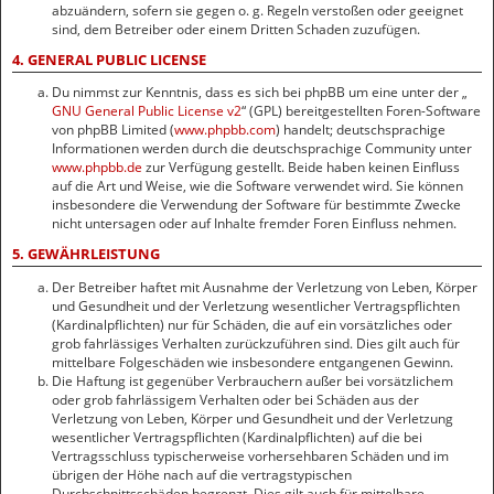
abzuändern, sofern sie gegen o. g. Regeln verstoßen oder geeignet
sind, dem Betreiber oder einem Dritten Schaden zuzufügen.
4. GENERAL PUBLIC LICENSE
Du nimmst zur Kenntnis, dass es sich bei phpBB um eine unter der „
GNU General Public License v2
“ (GPL) bereitgestellten Foren-Software
von phpBB Limited (
www.phpbb.com
) handelt; deutschsprachige
Informationen werden durch die deutschsprachige Community unter
www.phpbb.de
zur Verfügung gestellt. Beide haben keinen Einfluss
auf die Art und Weise, wie die Software verwendet wird. Sie können
insbesondere die Verwendung der Software für bestimmte Zwecke
nicht untersagen oder auf Inhalte fremder Foren Einfluss nehmen.
5. GEWÄHRLEISTUNG
Der Betreiber haftet mit Ausnahme der Verletzung von Leben, Körper
und Gesundheit und der Verletzung wesentlicher Vertragspflichten
(Kardinalpflichten) nur für Schäden, die auf ein vorsätzliches oder
grob fahrlässiges Verhalten zurückzuführen sind. Dies gilt auch für
mittelbare Folgeschäden wie insbesondere entgangenen Gewinn.
Die Haftung ist gegenüber Verbrauchern außer bei vorsätzlichem
oder grob fahrlässigem Verhalten oder bei Schäden aus der
Verletzung von Leben, Körper und Gesundheit und der Verletzung
wesentlicher Vertragspflichten (Kardinalpflichten) auf die bei
Vertragsschluss typischerweise vorhersehbaren Schäden und im
übrigen der Höhe nach auf die vertragstypischen
Durchschnittsschäden begrenzt. Dies gilt auch für mittelbare