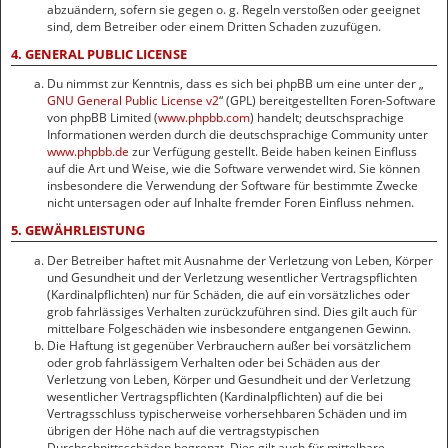
abzuändern, sofern sie gegen o. g. Regeln verstoßen oder geeignet
sind, dem Betreiber oder einem Dritten Schaden zuzufügen.
4. GENERAL PUBLIC LICENSE
Du nimmst zur Kenntnis, dass es sich bei phpBB um eine unter der „
GNU General Public License v2
“ (GPL) bereitgestellten Foren-Software
von phpBB Limited (
www.phpbb.com
) handelt; deutschsprachige
Informationen werden durch die deutschsprachige Community unter
www.phpbb.de
zur Verfügung gestellt. Beide haben keinen Einfluss
auf die Art und Weise, wie die Software verwendet wird. Sie können
insbesondere die Verwendung der Software für bestimmte Zwecke
nicht untersagen oder auf Inhalte fremder Foren Einfluss nehmen.
5. GEWÄHRLEISTUNG
Der Betreiber haftet mit Ausnahme der Verletzung von Leben, Körper
und Gesundheit und der Verletzung wesentlicher Vertragspflichten
(Kardinalpflichten) nur für Schäden, die auf ein vorsätzliches oder
grob fahrlässiges Verhalten zurückzuführen sind. Dies gilt auch für
mittelbare Folgeschäden wie insbesondere entgangenen Gewinn.
Die Haftung ist gegenüber Verbrauchern außer bei vorsätzlichem
oder grob fahrlässigem Verhalten oder bei Schäden aus der
Verletzung von Leben, Körper und Gesundheit und der Verletzung
wesentlicher Vertragspflichten (Kardinalpflichten) auf die bei
Vertragsschluss typischerweise vorhersehbaren Schäden und im
übrigen der Höhe nach auf die vertragstypischen
Durchschnittsschäden begrenzt. Dies gilt auch für mittelbare