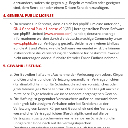
abzuändern, sofern sie gegen o. g. Regeln verstoßen oder geeignet
sind, dem Betreiber oder einem Dritten Schaden zuzufügen.
4. GENERAL PUBLIC LICENSE
Du nimmst zur Kenntnis, dass es sich bei phpBB um eine unter der „
GNU General Public License v2
“ (GPL) bereitgestellten Foren-Software
von phpBB Limited (
www.phpbb.com
) handelt; deutschsprachige
Informationen werden durch die deutschsprachige Community unter
www.phpbb.de
zur Verfügung gestellt. Beide haben keinen Einfluss
auf die Art und Weise, wie die Software verwendet wird. Sie können
insbesondere die Verwendung der Software für bestimmte Zwecke
nicht untersagen oder auf Inhalte fremder Foren Einfluss nehmen.
5. GEWÄHRLEISTUNG
Der Betreiber haftet mit Ausnahme der Verletzung von Leben, Körper
und Gesundheit und der Verletzung wesentlicher Vertragspflichten
(Kardinalpflichten) nur für Schäden, die auf ein vorsätzliches oder
grob fahrlässiges Verhalten zurückzuführen sind. Dies gilt auch für
mittelbare Folgeschäden wie insbesondere entgangenen Gewinn.
Die Haftung ist gegenüber Verbrauchern außer bei vorsätzlichem
oder grob fahrlässigem Verhalten oder bei Schäden aus der
Verletzung von Leben, Körper und Gesundheit und der Verletzung
wesentlicher Vertragspflichten (Kardinalpflichten) auf die bei
Vertragsschluss typischerweise vorhersehbaren Schäden und im
übrigen der Höhe nach auf die vertragstypischen
Durchschnittsschäden begrenzt. Dies gilt auch für mittelbare