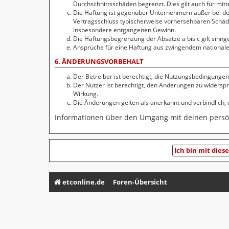
Durchschnittsschäden begrenzt. Dies gilt auch für mi
Die Haftung ist gegenüber Unternehmern außer bei der
Vertragsschluss typischerweise vorhersehbaren Schäde
insbesondere entgangenen Gewinn.
Die Haftungsbegrenzung der Absätze a bis c gilt sinng
Ansprüche für eine Haftung aus zwingendem nationale
6. ÄNDERUNGSVORBEHALT
Der Betreiber ist berechtigt, die Nutzungsbedingungen
Der Nutzer ist berechtigt, den Änderungen zu widersp
Wirkung.
Die Änderungen gelten als anerkannt und verbindlich
Informationen über den Umgang mit deinen persön
etconline.de
Foren-Übersicht