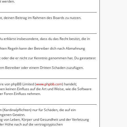
gt werden.
cht, deinen Beitrag im Rahmen des Boards zu nutzen.
Du erklärst insbesondere, dass du das Recht besitzt, die in
chten Regeln kann der Betreiber dich nach Abmahnung
at oder die er nicht zur Kenntnis genommen hat. Du gestattest
 dem Betreiber oder einem Dritten Schaden zuzufügen.
are von phpBB Limited (
www.phpbb.com
) handelt;
en keinen Einfluss auf die Art und Weise, wie die Software
er Foren Einfluss nehmen.
(Kardinalpflichten) nur für Schäden, die auf ein
gangenen Gewinn.
ng von Leben, Körper und Gesundheit und der Verletzung
der Höhe nach auf die vertragstypischen