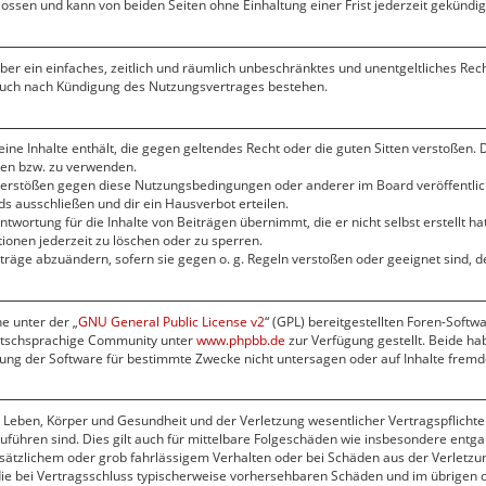
ssen und kann von beiden Seiten ohne Einhaltung einer Frist jederzeit gekündi
eiber ein einfaches, zeitlich und räumlich unbeschränktes und unentgeltliches Re
 auch nach Kündigung des Nutzungsvertrages bestehen.
keine Inhalte enthält, die gegen geltendes Recht oder die guten Sitten verstoßen. 
zen bzw. zu verwenden.
 Verstößen gegen diese Nutzungsbedingungen oder anderer im Board veröffentli
s ausschließen und dir ein Hausverbot erteilen.
twortung für die Inhalte von Beiträgen übernimmt, die er nicht selbst erstellt h
ionen jederzeit zu löschen oder zu sperren.
iträge abzuändern, sofern sie gegen o. g. Regeln verstoßen oder geeignet sind,
e unter der „
GNU General Public License v2
“ (GPL) bereitgestellten Foren-Softw
utschsprachige Community unter
www.phpbb.de
zur Verfügung gestellt. Beide hab
ng der Software für bestimmte Zwecke nicht untersagen oder auf Inhalte fremd
Leben, Körper und Gesundheit und der Verletzung wesentlicher Vertragspflichten 
zuführen sind. Dies gilt auch für mittelbare Folgeschäden wie insbesondere ent
sätzlichem oder grob fahrlässigem Verhalten oder bei Schäden aus der Verletzu
f die bei Vertragsschluss typischerweise vorhersehbaren Schäden und im übrigen 