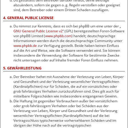
Du gestattest dem Betreiber darüber hinaus, deine Beiträge
abzuändern, sofern sie gegen o. g. Regeln verstoßen oder geeignet
sind, dem Betreiber oder einem Dritten Schaden zuzufügen.
4. GENERAL PUBLIC LICENSE
Du nimmst zur Kenntnis, dass es sich bei phpBB um eine unter der „
GNU General Public License v2
“ (GPL) bereitgestellten Foren-Software
von phpBB Limited (
www.phpbb.com
) handelt; deutschsprachige
Informationen werden durch die deutschsprachige Community unter
www.phpbb.de
zur Verfügung gestellt. Beide haben keinen Einfluss
auf die Art und Weise, wie die Software verwendet wird. Sie können
insbesondere die Verwendung der Software für bestimmte Zwecke
nicht untersagen oder auf Inhalte fremder Foren Einfluss nehmen.
5. GEWÄHRLEISTUNG
Der Betreiber haftet mit Ausnahme der Verletzung von Leben, Körper
und Gesundheit und der Verletzung wesentlicher Vertragspflichten
(Kardinalpflichten) nur für Schäden, die auf ein vorsätzliches oder
grob fahrlässiges Verhalten zurückzuführen sind. Dies gilt auch für
mittelbare Folgeschäden wie insbesondere entgangenen Gewinn.
Die Haftung ist gegenüber Verbrauchern außer bei vorsätzlichem
oder grob fahrlässigem Verhalten oder bei Schäden aus der
Verletzung von Leben, Körper und Gesundheit und der Verletzung
wesentlicher Vertragspflichten (Kardinalpflichten) auf die bei
Vertragsschluss typischerweise vorhersehbaren Schäden und im
übrigen der Höhe nach auf die vertragstypischen