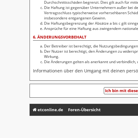
Durchschnittsschäden begrenzt. Dies gilt auch für mi
Die Haftung ist gegenüber Unternehmern außer bei der
Vertragsschluss typischerweise vorhersehbaren Schäde
insbesondere entgangenen Gewinn.
Die Haftungsbegrenzung der Absätze a bis c gilt sinng
Ansprüche für eine Haftung aus zwingendem nationale
6. ÄNDERUNGSVORBEHALT
Der Betreiber ist berechtigt, die Nutzungsbedingungen
Der Nutzer ist berechtigt, den Änderungen zu widersp
Wirkung.
Die Änderungen gelten als anerkannt und verbindlich
Informationen über den Umgang mit deinen persön
etconline.de
Foren-Übersicht