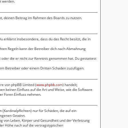
gt werden.
cht, deinen Beitrag im Rahmen des Boards zu nutzen.
Du erklärst insbesondere, dass du das Recht besitzt, die in
chten Regeln kann der Betreiber dich nach Abmahnung
at oder die er nicht zur Kenntnis genommen hat. Du gestattest
 dem Betreiber oder einem Dritten Schaden zuzufügen.
are von phpBB Limited (
www.phpbb.com
) handelt;
en keinen Einfluss auf die Art und Weise, wie die Software
er Foren Einfluss nehmen.
(Kardinalpflichten) nur für Schäden, die auf ein
gangenen Gewinn.
ng von Leben, Körper und Gesundheit und der Verletzung
der Höhe nach auf die vertragstypischen