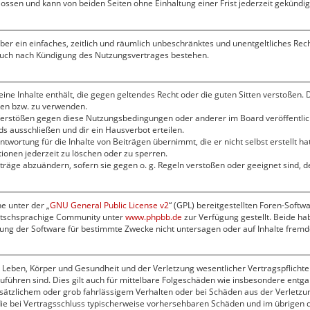
ssen und kann von beiden Seiten ohne Einhaltung einer Frist jederzeit gekündi
eiber ein einfaches, zeitlich und räumlich unbeschränktes und unentgeltliches Re
 auch nach Kündigung des Nutzungsvertrages bestehen.
keine Inhalte enthält, die gegen geltendes Recht oder die guten Sitten verstoßen. 
zen bzw. zu verwenden.
 Verstößen gegen diese Nutzungsbedingungen oder anderer im Board veröffentli
s ausschließen und dir ein Hausverbot erteilen.
twortung für die Inhalte von Beiträgen übernimmt, die er nicht selbst erstellt h
ionen jederzeit zu löschen oder zu sperren.
iträge abzuändern, sofern sie gegen o. g. Regeln verstoßen oder geeignet sind,
e unter der „
GNU General Public License v2
“ (GPL) bereitgestellten Foren-Softw
utschsprachige Community unter
www.phpbb.de
zur Verfügung gestellt. Beide hab
ng der Software für bestimmte Zwecke nicht untersagen oder auf Inhalte fremd
Leben, Körper und Gesundheit und der Verletzung wesentlicher Vertragspflichten 
zuführen sind. Dies gilt auch für mittelbare Folgeschäden wie insbesondere ent
sätzlichem oder grob fahrlässigem Verhalten oder bei Schäden aus der Verletzu
f die bei Vertragsschluss typischerweise vorhersehbaren Schäden und im übrigen 