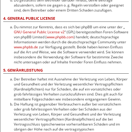
Du gestattest dem Betreiber darüber hinaus, deine Beiträge
abzuändern, sofern sie gegen o. g. Regeln verstoßen oder geeignet
sind, dem Betreiber oder einem Dritten Schaden zuzufügen.
4. GENERAL PUBLIC LICENSE
Du nimmst zur Kenntnis, dass es sich bei phpBB um eine unter der „
GNU General Public License v2
“ (GPL) bereitgestellten Foren-Software
von phpBB Limited (
www.phpbb.com
) handelt; deutschsprachige
Informationen werden durch die deutschsprachige Community unter
www.phpbb.de
zur Verfügung gestellt. Beide haben keinen Einfluss
auf die Art und Weise, wie die Software verwendet wird. Sie können
insbesondere die Verwendung der Software für bestimmte Zwecke
nicht untersagen oder auf Inhalte fremder Foren Einfluss nehmen.
5. GEWÄHRLEISTUNG
Der Betreiber haftet mit Ausnahme der Verletzung von Leben, Körper
und Gesundheit und der Verletzung wesentlicher Vertragspflichten
(Kardinalpflichten) nur für Schäden, die auf ein vorsätzliches oder
grob fahrlässiges Verhalten zurückzuführen sind. Dies gilt auch für
mittelbare Folgeschäden wie insbesondere entgangenen Gewinn.
Die Haftung ist gegenüber Verbrauchern außer bei vorsätzlichem
oder grob fahrlässigem Verhalten oder bei Schäden aus der
Verletzung von Leben, Körper und Gesundheit und der Verletzung
wesentlicher Vertragspflichten (Kardinalpflichten) auf die bei
Vertragsschluss typischerweise vorhersehbaren Schäden und im
übrigen der Höhe nach auf die vertragstypischen