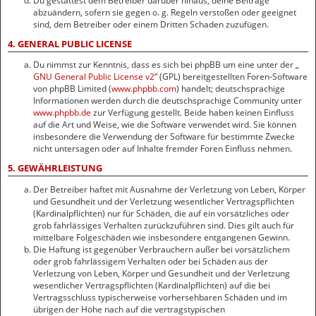
Du gestattest dem Betreiber darüber hinaus, deine Beiträge
abzuändern, sofern sie gegen o. g. Regeln verstoßen oder geeignet
sind, dem Betreiber oder einem Dritten Schaden zuzufügen.
4. GENERAL PUBLIC LICENSE
Du nimmst zur Kenntnis, dass es sich bei phpBB um eine unter der „
GNU General Public License v2
“ (GPL) bereitgestellten Foren-Software
von phpBB Limited (
www.phpbb.com
) handelt; deutschsprachige
Informationen werden durch die deutschsprachige Community unter
www.phpbb.de
zur Verfügung gestellt. Beide haben keinen Einfluss
auf die Art und Weise, wie die Software verwendet wird. Sie können
insbesondere die Verwendung der Software für bestimmte Zwecke
nicht untersagen oder auf Inhalte fremder Foren Einfluss nehmen.
5. GEWÄHRLEISTUNG
Der Betreiber haftet mit Ausnahme der Verletzung von Leben, Körper
und Gesundheit und der Verletzung wesentlicher Vertragspflichten
(Kardinalpflichten) nur für Schäden, die auf ein vorsätzliches oder
grob fahrlässiges Verhalten zurückzuführen sind. Dies gilt auch für
mittelbare Folgeschäden wie insbesondere entgangenen Gewinn.
Die Haftung ist gegenüber Verbrauchern außer bei vorsätzlichem
oder grob fahrlässigem Verhalten oder bei Schäden aus der
Verletzung von Leben, Körper und Gesundheit und der Verletzung
wesentlicher Vertragspflichten (Kardinalpflichten) auf die bei
Vertragsschluss typischerweise vorhersehbaren Schäden und im
übrigen der Höhe nach auf die vertragstypischen