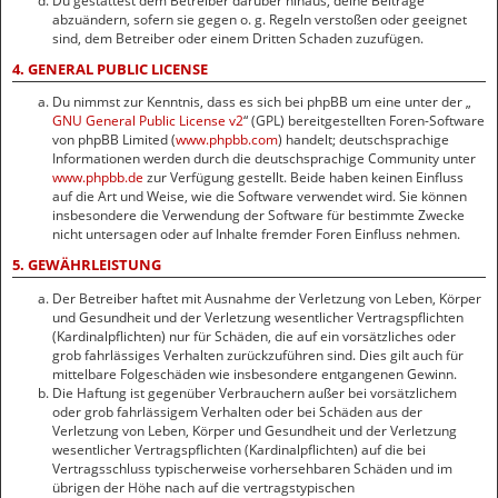
Du gestattest dem Betreiber darüber hinaus, deine Beiträge
abzuändern, sofern sie gegen o. g. Regeln verstoßen oder geeignet
sind, dem Betreiber oder einem Dritten Schaden zuzufügen.
4. GENERAL PUBLIC LICENSE
Du nimmst zur Kenntnis, dass es sich bei phpBB um eine unter der „
GNU General Public License v2
“ (GPL) bereitgestellten Foren-Software
von phpBB Limited (
www.phpbb.com
) handelt; deutschsprachige
Informationen werden durch die deutschsprachige Community unter
www.phpbb.de
zur Verfügung gestellt. Beide haben keinen Einfluss
auf die Art und Weise, wie die Software verwendet wird. Sie können
insbesondere die Verwendung der Software für bestimmte Zwecke
nicht untersagen oder auf Inhalte fremder Foren Einfluss nehmen.
5. GEWÄHRLEISTUNG
Der Betreiber haftet mit Ausnahme der Verletzung von Leben, Körper
und Gesundheit und der Verletzung wesentlicher Vertragspflichten
(Kardinalpflichten) nur für Schäden, die auf ein vorsätzliches oder
grob fahrlässiges Verhalten zurückzuführen sind. Dies gilt auch für
mittelbare Folgeschäden wie insbesondere entgangenen Gewinn.
Die Haftung ist gegenüber Verbrauchern außer bei vorsätzlichem
oder grob fahrlässigem Verhalten oder bei Schäden aus der
Verletzung von Leben, Körper und Gesundheit und der Verletzung
wesentlicher Vertragspflichten (Kardinalpflichten) auf die bei
Vertragsschluss typischerweise vorhersehbaren Schäden und im
übrigen der Höhe nach auf die vertragstypischen