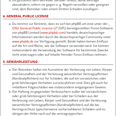
Du gestattest dem Betreiber darüber hinaus, deine Beiträge
abzuändern, sofern sie gegen o. g. Regeln verstoßen oder geeignet
sind, dem Betreiber oder einem Dritten Schaden zuzufügen.
4. GENERAL PUBLIC LICENSE
Du nimmst zur Kenntnis, dass es sich bei phpBB um eine unter der „
GNU General Public License v2
“ (GPL) bereitgestellten Foren-Software
von phpBB Limited (
www.phpbb.com
) handelt; deutschsprachige
Informationen werden durch die deutschsprachige Community unter
www.phpbb.de
zur Verfügung gestellt. Beide haben keinen Einfluss
auf die Art und Weise, wie die Software verwendet wird. Sie können
insbesondere die Verwendung der Software für bestimmte Zwecke
nicht untersagen oder auf Inhalte fremder Foren Einfluss nehmen.
5. GEWÄHRLEISTUNG
Der Betreiber haftet mit Ausnahme der Verletzung von Leben, Körper
und Gesundheit und der Verletzung wesentlicher Vertragspflichten
(Kardinalpflichten) nur für Schäden, die auf ein vorsätzliches oder
grob fahrlässiges Verhalten zurückzuführen sind. Dies gilt auch für
mittelbare Folgeschäden wie insbesondere entgangenen Gewinn.
Die Haftung ist gegenüber Verbrauchern außer bei vorsätzlichem
oder grob fahrlässigem Verhalten oder bei Schäden aus der
Verletzung von Leben, Körper und Gesundheit und der Verletzung
wesentlicher Vertragspflichten (Kardinalpflichten) auf die bei
Vertragsschluss typischerweise vorhersehbaren Schäden und im
übrigen der Höhe nach auf die vertragstypischen