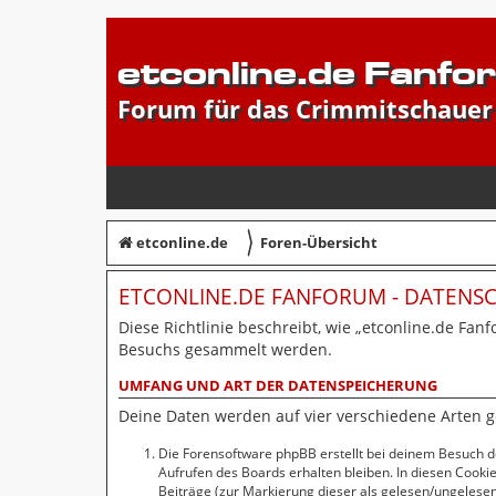
etconline.de Fanfo
Forum für das Crimmitschauer
〉
etconline.de
Foren-Übersicht
ETCONLINE.DE FANFORUM - DATEN
Diese Richtlinie beschreibt, wie „etconline.de Fan
Besuchs gesammelt werden.
UMFANG UND ART DER DATENSPEICHERUNG
Deine Daten werden auf vier verschiedene Arten 
Die Forensoftware phpBB erstellt bei deinem Besuch d
Aufrufen des Boards erhalten bleiben. In diesen Cookie
Beiträge (zur Markierung dieser als gelesen/ungelesen