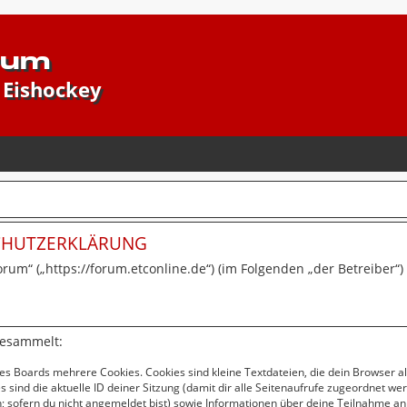
rum
 Eishockey
SCHUTZERKLÄRUNG
forum“ („https://forum.etconline.de“) (im Folgenden „der Betreiber
gesammelt:
es Boards mehrere Cookies. Cookies sind kleine Textdateien, die dein Browser a
s sind die aktuelle ID deiner Sitzung (damit dir alle Seitenaufrufe zugeordnet w
; sofern du nicht angemeldet bist) sowie Informationen über deine Teilnahme an