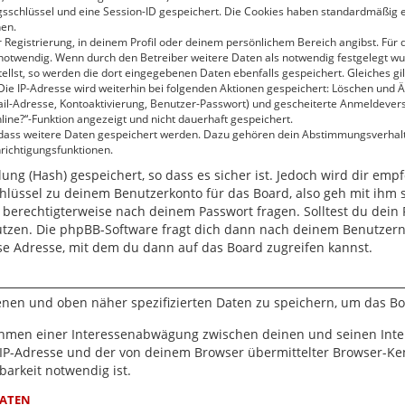
gsschlüssel und eine Session-ID gespeichert. Die Cookies haben standardmäßig ei
hen.
 Registrierung, in deinem Profil oder deinem persönlichem Bereich angibst. Für 
twendig. Wenn durch den Betreiber weitere Daten als notwendig festgelegt wurden
ellst, so werden die dort eingegebenen Daten ebenfalls gespeichert. Gleiches gil
 Die IP-Adresse wird weiterhin bei folgenden Aktionen gespeichert: Löschen und 
ail-Adresse, Kontoaktivierung, Benutzer-Passwort) und gescheiterte Anmeldever
line?“-Funktion angezeigt und nicht dauerhaft gespeichert.
, dass weitere Daten gespeichert werden. Dazu gehören dein Abstimmungsverhal
hrichtigungsfunktionen.
ng (Hash) gespeichert, so dass es sicher ist. Jedoch wird dir empf
hlüssel zu deinem Benutzerkonto für das Board, also geh mit ihm 
r berechtigterweise nach deinem Passwort fragen. Solltest du dein
utzen. Die phpBB-Software fragt dich dann nach deinem Benutzer
se Adresse, mit dem du dann auf das Board zugreifen kannst.
benen und oben näher spezifizierten Daten zu speichern, um das B
Rahmen einer Interessenabwägung zwischen deinen und seinen Inter
IP-Adresse und der von deinem Browser übermittelter Browser-Ken
arkeit notwendig ist.
DATEN