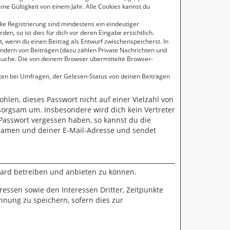
ne Gültigkeit von einem Jahr. Alle Cookies kannst du
die Registrierung sind mindestens ein eindeutiger
, so ist dies für dich vor deren Eingabe ersichtlich.
t, wenn du einen Beitrag als Entwurf zwischenspeicherst. In
Ändern von Beiträgen (dazu zählen Private Nachrichten und
suche. Die von deinem Browser übermittelte Browser-
ten bei Umfragen, der Gelesen-Status von deinen Beiträgen
ohlen, dieses Passwort nicht auf einer Vielzahl von
sorgsam um. Insbesondere wird dich kein Vertreter
 Passwort vergessen haben, so kannst du die
namen und deiner E-Mail-Adresse und sendet
oard betreiben und anbieten zu können.
essen sowie den Interessen Dritter, Zeitpunkte
nung zu speichern, sofern dies zur