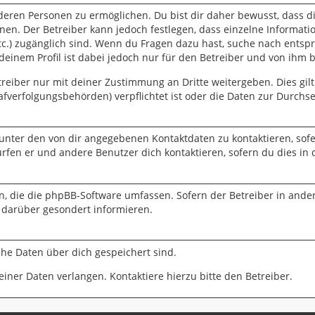
eren Personen zu ermöglichen. Du bist dir daher bewusst, dass die
nnen. Der Betreiber kann jedoch festlegen, dass einzelne Informati
 etc.) zugänglich sind. Wenn du Fragen dazu hast, suche nach ent
 deinem Profil ist dabei jedoch nur für den Betreiber und von ihm 
eiber nur mit deiner Zustimmung an Dritte weitergeben. Dies gilt 
fverfolgungsbehörden) verpflichtet ist oder die Daten zur Durchset
 unter den von dir angegebenen Kontaktdaten zu kontaktieren, sofe
ürfen er und andere Benutzer dich kontaktieren, sofern du dies in 
en, die die phpBB-Software umfassen. Sofern der Betreiber in ande
 darüber gesondert informieren.
lche Daten über dich gespeichert sind.
iner Daten verlangen. Kontaktiere hierzu bitte den Betreiber.