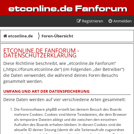
etconline.de Fanforum
Registrieren
Anmelden
〉
etconline.de
Foren-Übersicht
ETCONLINE.DE FANFORUM -
DATENSCHUTZERKLÄRUNG
Diese Richtlinie beschreibt, wie „etconline.de Fanforum“
(„https://forum.etconline.de“) (im Folgenden „der Betreiber“)
die Daten verwendet, die während deines Foren-Besuchs
gesammelt werden.
UMFANG UND ART DER DATENSPEICHERUNG
Deine Daten werden auf vier verschiedene Arten gesammelt:
Die Forensoftware phpBB erstellt bei deinem Besuch des Boards
mehrere Cookies. Cookies sind kleine Textdateien, die dein Browser
als temporäre Dateien ablegt und die zwischen den einzelnen
Aufrufen des Boards erhalten bleiben. In diesen Cookies sind die
aktuelle ID deiner Sitzung (damit dir alle Seitenaufrufe zugeordnet