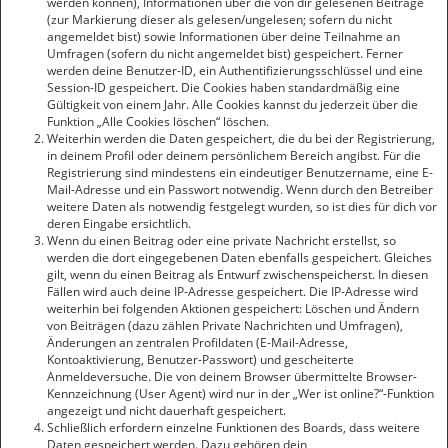
werden können), Informationen über die von dir gelesenen Beiträge
(zur Markierung dieser als gelesen/ungelesen; sofern du nicht
angemeldet bist) sowie Informationen über deine Teilnahme an
Umfragen (sofern du nicht angemeldet bist) gespeichert. Ferner
werden deine Benutzer-ID, ein Authentifizierungsschlüssel und eine
Session-ID gespeichert. Die Cookies haben standardmäßig eine
Gültigkeit von einem Jahr. Alle Cookies kannst du jederzeit über die
Funktion „Alle Cookies löschen“ löschen.
Weiterhin werden die Daten gespeichert, die du bei der Registrierung,
in deinem Profil oder deinem persönlichem Bereich angibst. Für die
Registrierung sind mindestens ein eindeutiger Benutzername, eine E-
Mail-Adresse und ein Passwort notwendig. Wenn durch den Betreiber
weitere Daten als notwendig festgelegt wurden, so ist dies für dich vor
deren Eingabe ersichtlich.
Wenn du einen Beitrag oder eine private Nachricht erstellst, so
werden die dort eingegebenen Daten ebenfalls gespeichert. Gleiches
gilt, wenn du einen Beitrag als Entwurf zwischenspeicherst. In diesen
Fällen wird auch deine IP-Adresse gespeichert. Die IP-Adresse wird
weiterhin bei folgenden Aktionen gespeichert: Löschen und Ändern
von Beiträgen (dazu zählen Private Nachrichten und Umfragen),
Änderungen an zentralen Profildaten (E-Mail-Adresse,
Kontoaktivierung, Benutzer-Passwort) und gescheiterte
Anmeldeversuche. Die von deinem Browser übermittelte Browser-
Kennzeichnung (User Agent) wird nur in der „Wer ist online?“-Funktion
angezeigt und nicht dauerhaft gespeichert.
Schließlich erfordern einzelne Funktionen des Boards, dass weitere
Daten gespeichert werden. Dazu gehören dein