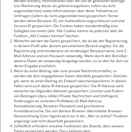
werden können), Informationen über die von dir gelesenen Beiträge
(zur Markierung dieser als gelesen/ungelesen; sofern du nicht
angemeldet bist) sowie Informationen über deine Teilnahme an
Umfragen (sofern du nicht angemeldet bist) gespeichert. Ferner
werden deine Benutzer-ID, ein Authentifizierungsschlüssel und eine
Session-ID gespeichert. Die Cookies haben standardmäßig eine
Gültigkeit von einem Jahr. Alle Cookies kannst du jederzeit über die
Funktion „Alle Cookies löschen“ löschen.
Weiterhin werden die Daten gespeichert, die du bei der Registrierung,
in deinem Profil oder deinem persönlichem Bereich angibst. Für die
Registrierung sind mindestens ein eindeutiger Benutzername, eine E-
Mail-Adresse und ein Passwort notwendig. Wenn durch den Betreiber
weitere Daten als notwendig festgelegt wurden, so ist dies für dich vor
deren Eingabe ersichtlich.
Wenn du einen Beitrag oder eine private Nachricht erstellst, so
werden die dort eingegebenen Daten ebenfalls gespeichert. Gleiches
gilt, wenn du einen Beitrag als Entwurf zwischenspeicherst. In diesen
Fällen wird auch deine IP-Adresse gespeichert. Die IP-Adresse wird
weiterhin bei folgenden Aktionen gespeichert: Löschen und Ändern
von Beiträgen (dazu zählen Private Nachrichten und Umfragen),
Änderungen an zentralen Profildaten (E-Mail-Adresse,
Kontoaktivierung, Benutzer-Passwort) und gescheiterte
Anmeldeversuche. Die von deinem Browser übermittelte Browser-
Kennzeichnung (User Agent) wird nur in der „Wer ist online?“-Funktion
angezeigt und nicht dauerhaft gespeichert.
Schließlich erfordern einzelne Funktionen des Boards, dass weitere
Daten gespeichert werden. Dazu gehören dein