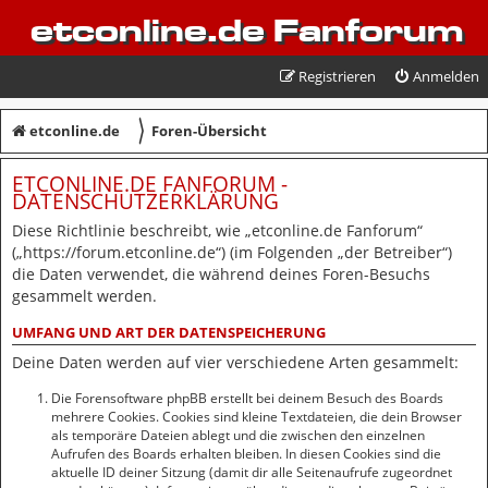
etconline.de Fanforum
Registrieren
Anmelden
〉
etconline.de
Foren-Übersicht
ETCONLINE.DE FANFORUM -
DATENSCHUTZERKLÄRUNG
Diese Richtlinie beschreibt, wie „etconline.de Fanforum“
(„https://forum.etconline.de“) (im Folgenden „der Betreiber“)
die Daten verwendet, die während deines Foren-Besuchs
gesammelt werden.
UMFANG UND ART DER DATENSPEICHERUNG
Deine Daten werden auf vier verschiedene Arten gesammelt:
Die Forensoftware phpBB erstellt bei deinem Besuch des Boards
mehrere Cookies. Cookies sind kleine Textdateien, die dein Browser
als temporäre Dateien ablegt und die zwischen den einzelnen
Aufrufen des Boards erhalten bleiben. In diesen Cookies sind die
aktuelle ID deiner Sitzung (damit dir alle Seitenaufrufe zugeordnet