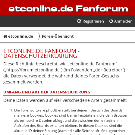
etconline.de Fanforum
Registrieren
Anmelden
〉
etconline.de
Foren-Übersicht
ETCONLINE.DE FANFORUM -
DATENSCHUTZERKLÄRUNG
Diese Richtlinie beschreibt, wie „etconline.de Fanforum“
(„https://forum.etconline.de“) (im Folgenden „der Betreiber“)
die Daten verwendet, die während deines Foren-Besuchs
gesammelt werden.
UMFANG UND ART DER DATENSPEICHERUNG
Deine Daten werden auf vier verschiedene Arten gesammelt:
Die Forensoftware phpBB erstellt bei deinem Besuch des Boards
mehrere Cookies. Cookies sind kleine Textdateien, die dein Browser
als temporäre Dateien ablegt und die zwischen den einzelnen
Aufrufen des Boards erhalten bleiben. In diesen Cookies sind die
aktuelle ID deiner Sitzung (damit dir alle Seitenaufrufe zugeordnet