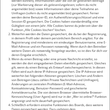
werden können), Informationen über die von dir gelesenen Beiträge
(zur Markierung dieser als gelesen/ungelesen; sofern du nicht
angemeldet bist) sowie Informationen über deine Teilnahme an
Umfragen (sofern du nicht angemeldet bist) gespeichert. Ferner
werden deine Benutzer-ID, ein Authentifizierungsschlüssel und eine
Session-ID gespeichert. Die Cookies haben standardmäßig eine
Gültigkeit von einem Jahr. Alle Cookies kannst du jederzeit über die
Funktion „Alle Cookies löschen“ löschen.
Weiterhin werden die Daten gespeichert, die du bei der Registrierung,
in deinem Profil oder deinem persönlichem Bereich angibst. Für die
Registrierung sind mindestens ein eindeutiger Benutzername, eine E-
Mail-Adresse und ein Passwort notwendig. Wenn durch den Betreiber
weitere Daten als notwendig festgelegt wurden, so ist dies für dich vor
deren Eingabe ersichtlich.
Wenn du einen Beitrag oder eine private Nachricht erstellst, so
werden die dort eingegebenen Daten ebenfalls gespeichert. Gleiches
gilt, wenn du einen Beitrag als Entwurf zwischenspeicherst. In diesen
Fällen wird auch deine IP-Adresse gespeichert. Die IP-Adresse wird
weiterhin bei folgenden Aktionen gespeichert: Löschen und Ändern
von Beiträgen (dazu zählen Private Nachrichten und Umfragen),
Änderungen an zentralen Profildaten (E-Mail-Adresse,
Kontoaktivierung, Benutzer-Passwort) und gescheiterte
Anmeldeversuche. Die von deinem Browser übermittelte Browser-
Kennzeichnung (User Agent) wird nur in der „Wer ist online?“-Funktion
angezeigt und nicht dauerhaft gespeichert.
Schließlich erfordern einzelne Funktionen des Boards, dass weitere
Daten gespeichert werden. Dazu gehören dein