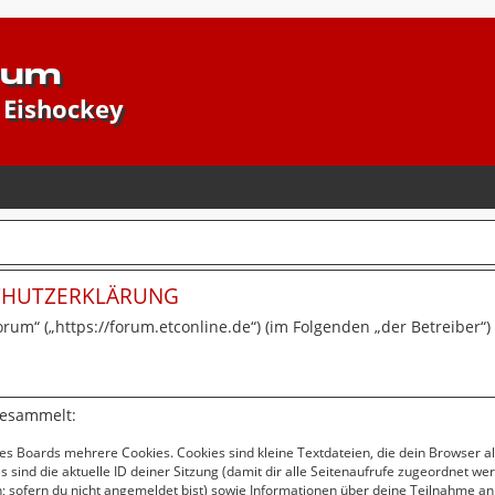
rum
 Eishockey
SCHUTZERKLÄRUNG
forum“ („https://forum.etconline.de“) (im Folgenden „der Betreiber
gesammelt:
es Boards mehrere Cookies. Cookies sind kleine Textdateien, die dein Browser a
s sind die aktuelle ID deiner Sitzung (damit dir alle Seitenaufrufe zugeordnet w
; sofern du nicht angemeldet bist) sowie Informationen über deine Teilnahme an