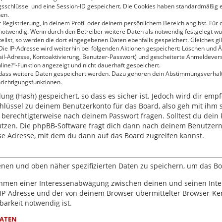
gsschlüssel und eine Session-ID gespeichert. Die Cookies haben standardmäßig ei
hen.
 Registrierung, in deinem Profil oder deinem persönlichem Bereich angibst. Für 
twendig. Wenn durch den Betreiber weitere Daten als notwendig festgelegt wurden
ellst, so werden die dort eingegebenen Daten ebenfalls gespeichert. Gleiches gil
 Die IP-Adresse wird weiterhin bei folgenden Aktionen gespeichert: Löschen und 
ail-Adresse, Kontoaktivierung, Benutzer-Passwort) und gescheiterte Anmeldever
line?“-Funktion angezeigt und nicht dauerhaft gespeichert.
, dass weitere Daten gespeichert werden. Dazu gehören dein Abstimmungsverhal
hrichtigungsfunktionen.
ng (Hash) gespeichert, so dass es sicher ist. Jedoch wird dir empf
hlüssel zu deinem Benutzerkonto für das Board, also geh mit ihm 
r berechtigterweise nach deinem Passwort fragen. Solltest du dein
utzen. Die phpBB-Software fragt dich dann nach deinem Benutzer
se Adresse, mit dem du dann auf das Board zugreifen kannst.
benen und oben näher spezifizierten Daten zu speichern, um das B
Rahmen einer Interessenabwägung zwischen deinen und seinen Inter
IP-Adresse und der von deinem Browser übermittelter Browser-Ken
arkeit notwendig ist.
DATEN