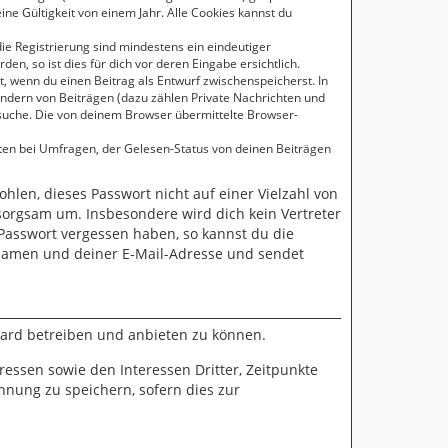
ne Gültigkeit von einem Jahr. Alle Cookies kannst du
die Registrierung sind mindestens ein eindeutiger
, so ist dies für dich vor deren Eingabe ersichtlich.
t, wenn du einen Beitrag als Entwurf zwischenspeicherst. In
Ändern von Beiträgen (dazu zählen Private Nachrichten und
suche. Die von deinem Browser übermittelte Browser-
ten bei Umfragen, der Gelesen-Status von deinen Beiträgen
ohlen, dieses Passwort nicht auf einer Vielzahl von
sorgsam um. Insbesondere wird dich kein Vertreter
 Passwort vergessen haben, so kannst du die
namen und deiner E-Mail-Adresse und sendet
oard betreiben und anbieten zu können.
essen sowie den Interessen Dritter, Zeitpunkte
nung zu speichern, sofern dies zur