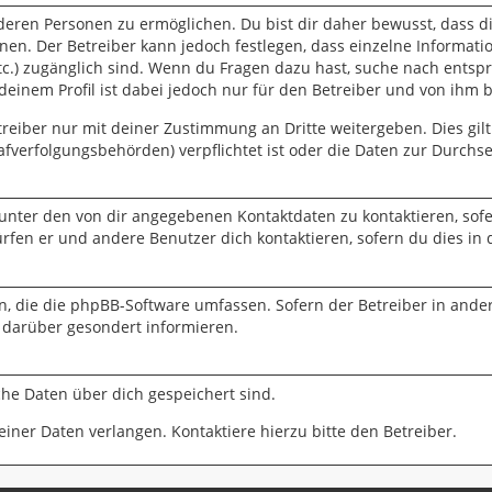
eren Personen zu ermöglichen. Du bist dir daher bewusst, dass die
nnen. Der Betreiber kann jedoch festlegen, dass einzelne Informati
 etc.) zugänglich sind. Wenn du Fragen dazu hast, suche nach ent
 deinem Profil ist dabei jedoch nur für den Betreiber und von ihm 
eiber nur mit deiner Zustimmung an Dritte weitergeben. Dies gilt 
fverfolgungsbehörden) verpflichtet ist oder die Daten zur Durchset
 unter den von dir angegebenen Kontaktdaten zu kontaktieren, sofe
ürfen er und andere Benutzer dich kontaktieren, sofern du dies in 
en, die die phpBB-Software umfassen. Sofern der Betreiber in ande
 darüber gesondert informieren.
lche Daten über dich gespeichert sind.
iner Daten verlangen. Kontaktiere hierzu bitte den Betreiber.