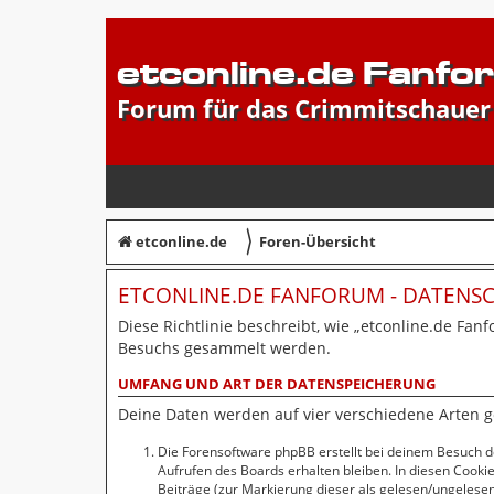
etconline.de Fanfo
Forum für das Crimmitschauer
〉
etconline.de
Foren-Übersicht
ETCONLINE.DE FANFORUM - DATEN
Diese Richtlinie beschreibt, wie „etconline.de Fan
Besuchs gesammelt werden.
UMFANG UND ART DER DATENSPEICHERUNG
Deine Daten werden auf vier verschiedene Arten 
Die Forensoftware phpBB erstellt bei deinem Besuch d
Aufrufen des Boards erhalten bleiben. In diesen Cookie
Beiträge (zur Markierung dieser als gelesen/ungelesen