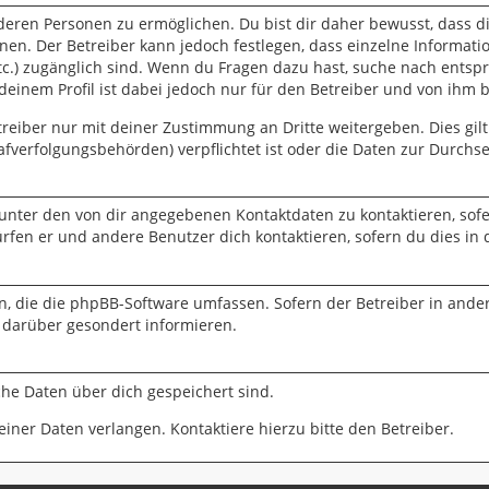
eren Personen zu ermöglichen. Du bist dir daher bewusst, dass die
nnen. Der Betreiber kann jedoch festlegen, dass einzelne Informati
 etc.) zugänglich sind. Wenn du Fragen dazu hast, suche nach ent
 deinem Profil ist dabei jedoch nur für den Betreiber und von ihm 
eiber nur mit deiner Zustimmung an Dritte weitergeben. Dies gilt 
fverfolgungsbehörden) verpflichtet ist oder die Daten zur Durchset
 unter den von dir angegebenen Kontaktdaten zu kontaktieren, sofe
ürfen er und andere Benutzer dich kontaktieren, sofern du dies in 
en, die die phpBB-Software umfassen. Sofern der Betreiber in ande
 darüber gesondert informieren.
lche Daten über dich gespeichert sind.
iner Daten verlangen. Kontaktiere hierzu bitte den Betreiber.