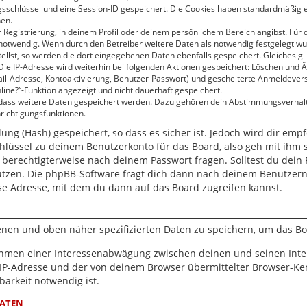
gsschlüssel und eine Session-ID gespeichert. Die Cookies haben standardmäßig ei
hen.
 Registrierung, in deinem Profil oder deinem persönlichem Bereich angibst. Für 
twendig. Wenn durch den Betreiber weitere Daten als notwendig festgelegt wurden
ellst, so werden die dort eingegebenen Daten ebenfalls gespeichert. Gleiches gil
 Die IP-Adresse wird weiterhin bei folgenden Aktionen gespeichert: Löschen und 
ail-Adresse, Kontoaktivierung, Benutzer-Passwort) und gescheiterte Anmeldever
line?“-Funktion angezeigt und nicht dauerhaft gespeichert.
, dass weitere Daten gespeichert werden. Dazu gehören dein Abstimmungsverhal
hrichtigungsfunktionen.
ng (Hash) gespeichert, so dass es sicher ist. Jedoch wird dir empf
hlüssel zu deinem Benutzerkonto für das Board, also geh mit ihm 
r berechtigterweise nach deinem Passwort fragen. Solltest du dein
utzen. Die phpBB-Software fragt dich dann nach deinem Benutzer
se Adresse, mit dem du dann auf das Board zugreifen kannst.
benen und oben näher spezifizierten Daten zu speichern, um das B
Rahmen einer Interessenabwägung zwischen deinen und seinen Inter
IP-Adresse und der von deinem Browser übermittelter Browser-Ken
arkeit notwendig ist.
DATEN