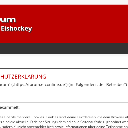
rum
 Eishockey
SCHUTZERKLÄRUNG
forum“ („https://forum.etconline.de“) (im Folgenden „der Betreiber
gesammelt:
es Boards mehrere Cookies. Cookies sind kleine Textdateien, die dein Browser a
s sind die aktuelle ID deiner Sitzung (damit dir alle Seitenaufrufe zugeordnet w
; sofern du nicht angemeldet bist) sowie Informationen über deine Teilnahme an