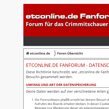
etconline.de Fanfo
Forum für das Crimmitschauer
〉
etconline.de
Foren-Übersicht
ETCONLINE.DE FANFORUM - DATEN
Diese Richtlinie beschreibt, wie „etconline.de Fan
Besuchs gesammelt werden.
UMFANG UND ART DER DATENSPEICHERUNG
Deine Daten werden auf vier verschiedene Arten 
Die Forensoftware phpBB erstellt bei deinem Besuch d
Aufrufen des Boards erhalten bleiben. In diesen Cookie
Beiträge (zur Markierung dieser als gelesen/ungelesen