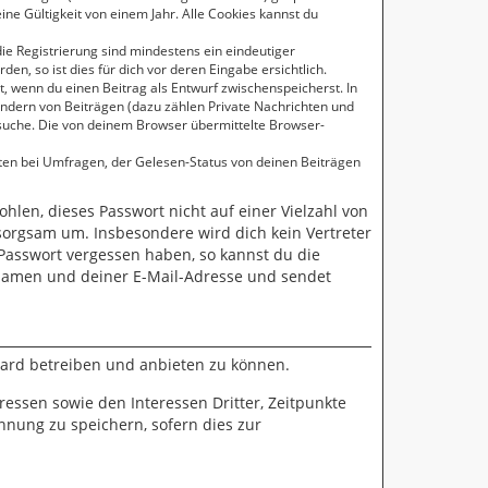
ne Gültigkeit von einem Jahr. Alle Cookies kannst du
die Registrierung sind mindestens ein eindeutiger
, so ist dies für dich vor deren Eingabe ersichtlich.
t, wenn du einen Beitrag als Entwurf zwischenspeicherst. In
Ändern von Beiträgen (dazu zählen Private Nachrichten und
suche. Die von deinem Browser übermittelte Browser-
ten bei Umfragen, der Gelesen-Status von deinen Beiträgen
ohlen, dieses Passwort nicht auf einer Vielzahl von
sorgsam um. Insbesondere wird dich kein Vertreter
 Passwort vergessen haben, so kannst du die
namen und deiner E-Mail-Adresse und sendet
oard betreiben und anbieten zu können.
essen sowie den Interessen Dritter, Zeitpunkte
nung zu speichern, sofern dies zur