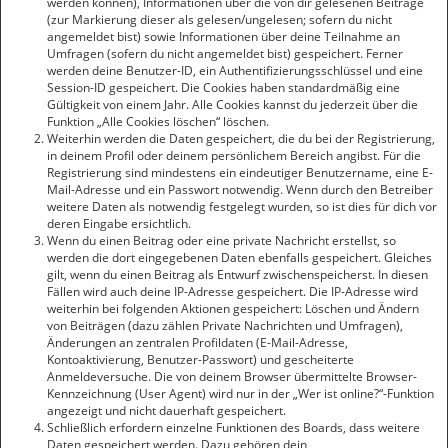
werden können), Informationen über die von dir gelesenen Beiträge
(zur Markierung dieser als gelesen/ungelesen; sofern du nicht
angemeldet bist) sowie Informationen über deine Teilnahme an
Umfragen (sofern du nicht angemeldet bist) gespeichert. Ferner
werden deine Benutzer-ID, ein Authentifizierungsschlüssel und eine
Session-ID gespeichert. Die Cookies haben standardmäßig eine
Gültigkeit von einem Jahr. Alle Cookies kannst du jederzeit über die
Funktion „Alle Cookies löschen“ löschen.
Weiterhin werden die Daten gespeichert, die du bei der Registrierung,
in deinem Profil oder deinem persönlichem Bereich angibst. Für die
Registrierung sind mindestens ein eindeutiger Benutzername, eine E-
Mail-Adresse und ein Passwort notwendig. Wenn durch den Betreiber
weitere Daten als notwendig festgelegt wurden, so ist dies für dich vor
deren Eingabe ersichtlich.
Wenn du einen Beitrag oder eine private Nachricht erstellst, so
werden die dort eingegebenen Daten ebenfalls gespeichert. Gleiches
gilt, wenn du einen Beitrag als Entwurf zwischenspeicherst. In diesen
Fällen wird auch deine IP-Adresse gespeichert. Die IP-Adresse wird
weiterhin bei folgenden Aktionen gespeichert: Löschen und Ändern
von Beiträgen (dazu zählen Private Nachrichten und Umfragen),
Änderungen an zentralen Profildaten (E-Mail-Adresse,
Kontoaktivierung, Benutzer-Passwort) und gescheiterte
Anmeldeversuche. Die von deinem Browser übermittelte Browser-
Kennzeichnung (User Agent) wird nur in der „Wer ist online?“-Funktion
angezeigt und nicht dauerhaft gespeichert.
Schließlich erfordern einzelne Funktionen des Boards, dass weitere
Daten gespeichert werden. Dazu gehören dein