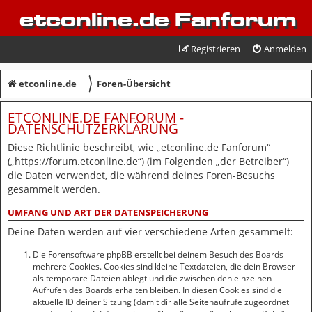
etconline.de Fanforum
Registrieren
Anmelden
〉
etconline.de
Foren-Übersicht
ETCONLINE.DE FANFORUM -
DATENSCHUTZERKLÄRUNG
Diese Richtlinie beschreibt, wie „etconline.de Fanforum“
(„https://forum.etconline.de“) (im Folgenden „der Betreiber“)
die Daten verwendet, die während deines Foren-Besuchs
gesammelt werden.
UMFANG UND ART DER DATENSPEICHERUNG
Deine Daten werden auf vier verschiedene Arten gesammelt:
Die Forensoftware phpBB erstellt bei deinem Besuch des Boards
mehrere Cookies. Cookies sind kleine Textdateien, die dein Browser
als temporäre Dateien ablegt und die zwischen den einzelnen
Aufrufen des Boards erhalten bleiben. In diesen Cookies sind die
aktuelle ID deiner Sitzung (damit dir alle Seitenaufrufe zugeordnet