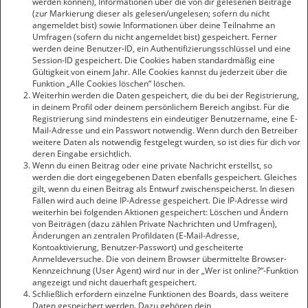
werden können), Informationen über die von dir gelesenen Beiträge
(zur Markierung dieser als gelesen/ungelesen; sofern du nicht
angemeldet bist) sowie Informationen über deine Teilnahme an
Umfragen (sofern du nicht angemeldet bist) gespeichert. Ferner
werden deine Benutzer-ID, ein Authentifizierungsschlüssel und eine
Session-ID gespeichert. Die Cookies haben standardmäßig eine
Gültigkeit von einem Jahr. Alle Cookies kannst du jederzeit über die
Funktion „Alle Cookies löschen“ löschen.
Weiterhin werden die Daten gespeichert, die du bei der Registrierung,
in deinem Profil oder deinem persönlichem Bereich angibst. Für die
Registrierung sind mindestens ein eindeutiger Benutzername, eine E-
Mail-Adresse und ein Passwort notwendig. Wenn durch den Betreiber
weitere Daten als notwendig festgelegt wurden, so ist dies für dich vor
deren Eingabe ersichtlich.
Wenn du einen Beitrag oder eine private Nachricht erstellst, so
werden die dort eingegebenen Daten ebenfalls gespeichert. Gleiches
gilt, wenn du einen Beitrag als Entwurf zwischenspeicherst. In diesen
Fällen wird auch deine IP-Adresse gespeichert. Die IP-Adresse wird
weiterhin bei folgenden Aktionen gespeichert: Löschen und Ändern
von Beiträgen (dazu zählen Private Nachrichten und Umfragen),
Änderungen an zentralen Profildaten (E-Mail-Adresse,
Kontoaktivierung, Benutzer-Passwort) und gescheiterte
Anmeldeversuche. Die von deinem Browser übermittelte Browser-
Kennzeichnung (User Agent) wird nur in der „Wer ist online?“-Funktion
angezeigt und nicht dauerhaft gespeichert.
Schließlich erfordern einzelne Funktionen des Boards, dass weitere
Daten gespeichert werden. Dazu gehören dein