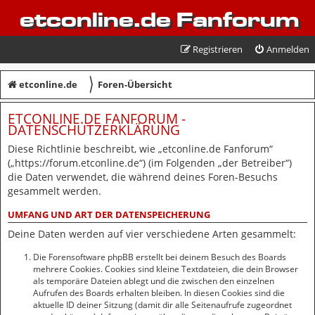
etconline.de Fanforum
Registrieren
Anmelden
〉
etconline.de
Foren-Übersicht
ETCONLINE.DE FANFORUM -
DATENSCHUTZERKLÄRUNG
Diese Richtlinie beschreibt, wie „etconline.de Fanforum“
(„https://forum.etconline.de“) (im Folgenden „der Betreiber“)
die Daten verwendet, die während deines Foren-Besuchs
gesammelt werden.
UMFANG UND ART DER DATENSPEICHERUNG
Deine Daten werden auf vier verschiedene Arten gesammelt:
Die Forensoftware phpBB erstellt bei deinem Besuch des Boards
mehrere Cookies. Cookies sind kleine Textdateien, die dein Browser
als temporäre Dateien ablegt und die zwischen den einzelnen
Aufrufen des Boards erhalten bleiben. In diesen Cookies sind die
aktuelle ID deiner Sitzung (damit dir alle Seitenaufrufe zugeordnet