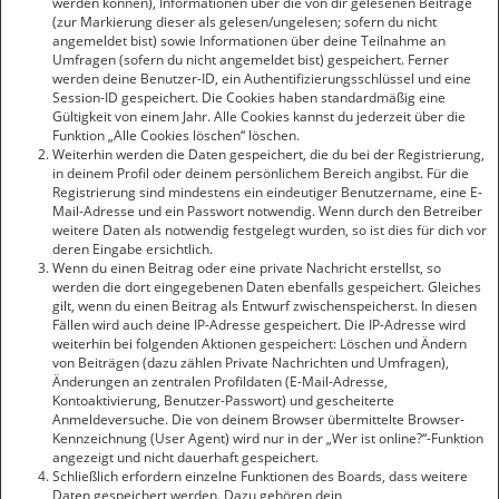
werden können), Informationen über die von dir gelesenen Beiträge
(zur Markierung dieser als gelesen/ungelesen; sofern du nicht
angemeldet bist) sowie Informationen über deine Teilnahme an
Umfragen (sofern du nicht angemeldet bist) gespeichert. Ferner
werden deine Benutzer-ID, ein Authentifizierungsschlüssel und eine
Session-ID gespeichert. Die Cookies haben standardmäßig eine
Gültigkeit von einem Jahr. Alle Cookies kannst du jederzeit über die
Funktion „Alle Cookies löschen“ löschen.
Weiterhin werden die Daten gespeichert, die du bei der Registrierung,
in deinem Profil oder deinem persönlichem Bereich angibst. Für die
Registrierung sind mindestens ein eindeutiger Benutzername, eine E-
Mail-Adresse und ein Passwort notwendig. Wenn durch den Betreiber
weitere Daten als notwendig festgelegt wurden, so ist dies für dich vor
deren Eingabe ersichtlich.
Wenn du einen Beitrag oder eine private Nachricht erstellst, so
werden die dort eingegebenen Daten ebenfalls gespeichert. Gleiches
gilt, wenn du einen Beitrag als Entwurf zwischenspeicherst. In diesen
Fällen wird auch deine IP-Adresse gespeichert. Die IP-Adresse wird
weiterhin bei folgenden Aktionen gespeichert: Löschen und Ändern
von Beiträgen (dazu zählen Private Nachrichten und Umfragen),
Änderungen an zentralen Profildaten (E-Mail-Adresse,
Kontoaktivierung, Benutzer-Passwort) und gescheiterte
Anmeldeversuche. Die von deinem Browser übermittelte Browser-
Kennzeichnung (User Agent) wird nur in der „Wer ist online?“-Funktion
angezeigt und nicht dauerhaft gespeichert.
Schließlich erfordern einzelne Funktionen des Boards, dass weitere
Daten gespeichert werden. Dazu gehören dein