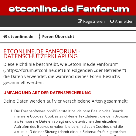
etconline.de Fanforum
Registrieren
Anmelden
〉
etconline.de
Foren-Übersicht
ETCONLINE.DE FANFORUM -
DATENSCHUTZERKLÄRUNG
Diese Richtlinie beschreibt, wie „etconline.de Fanforum“
(„https://forum.etconline.de“) (im Folgenden „der Betreiber“)
die Daten verwendet, die während deines Foren-Besuchs
gesammelt werden.
UMFANG UND ART DER DATENSPEICHERUNG
Deine Daten werden auf vier verschiedene Arten gesammelt:
Die Forensoftware phpBB erstellt bei deinem Besuch des Boards
mehrere Cookies. Cookies sind kleine Textdateien, die dein Browser
als temporäre Dateien ablegt und die zwischen den einzelnen
Aufrufen des Boards erhalten bleiben. In diesen Cookies sind die
aktuelle ID deiner Sitzung (damit dir alle Seitenaufrufe zugeordnet