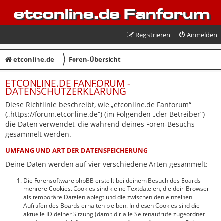
etconline.de Fanforum
Registrieren
Anmelden
〉
etconline.de
Foren-Übersicht
ETCONLINE.DE FANFORUM -
DATENSCHUTZERKLÄRUNG
Diese Richtlinie beschreibt, wie „etconline.de Fanforum“
(„https://forum.etconline.de“) (im Folgenden „der Betreiber“)
die Daten verwendet, die während deines Foren-Besuchs
gesammelt werden.
UMFANG UND ART DER DATENSPEICHERUNG
Deine Daten werden auf vier verschiedene Arten gesammelt:
Die Forensoftware phpBB erstellt bei deinem Besuch des Boards
mehrere Cookies. Cookies sind kleine Textdateien, die dein Browser
als temporäre Dateien ablegt und die zwischen den einzelnen
Aufrufen des Boards erhalten bleiben. In diesen Cookies sind die
aktuelle ID deiner Sitzung (damit dir alle Seitenaufrufe zugeordnet