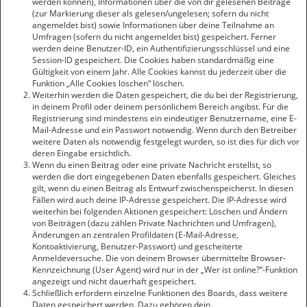
werden können), Informationen über die von dir gelesenen Beiträge
(zur Markierung dieser als gelesen/ungelesen; sofern du nicht
angemeldet bist) sowie Informationen über deine Teilnahme an
Umfragen (sofern du nicht angemeldet bist) gespeichert. Ferner
werden deine Benutzer-ID, ein Authentifizierungsschlüssel und eine
Session-ID gespeichert. Die Cookies haben standardmäßig eine
Gültigkeit von einem Jahr. Alle Cookies kannst du jederzeit über die
Funktion „Alle Cookies löschen“ löschen.
Weiterhin werden die Daten gespeichert, die du bei der Registrierung,
in deinem Profil oder deinem persönlichem Bereich angibst. Für die
Registrierung sind mindestens ein eindeutiger Benutzername, eine E-
Mail-Adresse und ein Passwort notwendig. Wenn durch den Betreiber
weitere Daten als notwendig festgelegt wurden, so ist dies für dich vor
deren Eingabe ersichtlich.
Wenn du einen Beitrag oder eine private Nachricht erstellst, so
werden die dort eingegebenen Daten ebenfalls gespeichert. Gleiches
gilt, wenn du einen Beitrag als Entwurf zwischenspeicherst. In diesen
Fällen wird auch deine IP-Adresse gespeichert. Die IP-Adresse wird
weiterhin bei folgenden Aktionen gespeichert: Löschen und Ändern
von Beiträgen (dazu zählen Private Nachrichten und Umfragen),
Änderungen an zentralen Profildaten (E-Mail-Adresse,
Kontoaktivierung, Benutzer-Passwort) und gescheiterte
Anmeldeversuche. Die von deinem Browser übermittelte Browser-
Kennzeichnung (User Agent) wird nur in der „Wer ist online?“-Funktion
angezeigt und nicht dauerhaft gespeichert.
Schließlich erfordern einzelne Funktionen des Boards, dass weitere
Daten gespeichert werden. Dazu gehören dein