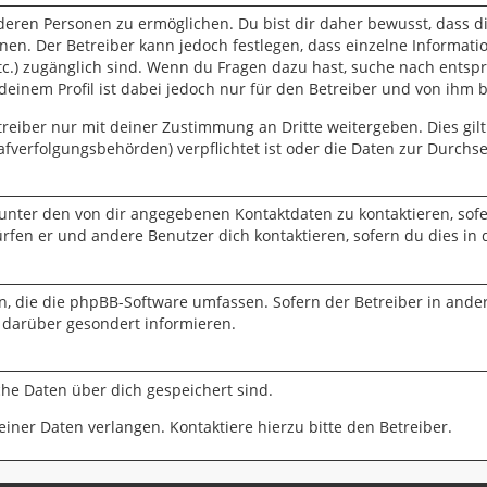
eren Personen zu ermöglichen. Du bist dir daher bewusst, dass die
nnen. Der Betreiber kann jedoch festlegen, dass einzelne Informati
 etc.) zugänglich sind. Wenn du Fragen dazu hast, suche nach ent
 deinem Profil ist dabei jedoch nur für den Betreiber und von ihm 
eiber nur mit deiner Zustimmung an Dritte weitergeben. Dies gilt 
fverfolgungsbehörden) verpflichtet ist oder die Daten zur Durchset
 unter den von dir angegebenen Kontaktdaten zu kontaktieren, sofe
ürfen er und andere Benutzer dich kontaktieren, sofern du dies in 
en, die die phpBB-Software umfassen. Sofern der Betreiber in ande
 darüber gesondert informieren.
lche Daten über dich gespeichert sind.
iner Daten verlangen. Kontaktiere hierzu bitte den Betreiber.