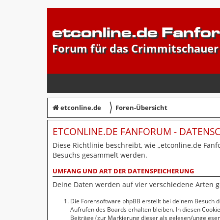
etconline.de Fanfo
Forum für das Crimmitschauer
〉
etconline.de
Foren-Übersicht
ETCONLINE.DE FANFORUM - DATEN
Diese Richtlinie beschreibt, wie „etconline.de Fan
Besuchs gesammelt werden.
UMFANG UND ART DER DATENSPEICHERUNG
Deine Daten werden auf vier verschiedene Arten 
Die Forensoftware phpBB erstellt bei deinem Besuch d
Aufrufen des Boards erhalten bleiben. In diesen Cookie
Beiträge (zur Markierung dieser als gelesen/ungelesen