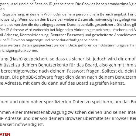
gsschlüssel und eine Session-ID gespeichert. Die Cookies haben standardmäßig ei
hen.
 Registrierung, in deinem Profil oder deinem persönlichem Bereich angibst. Für 
twendig. Wenn durch den Betreiber weitere Daten als notwendig festgelegt wurden
ellst, so werden die dort eingegebenen Daten ebenfalls gespeichert. Gleiches gil
 Die IP-Adresse wird weiterhin bei folgenden Aktionen gespeichert: Löschen und 
ail-Adresse, Kontoaktivierung, Benutzer-Passwort) und gescheiterte Anmeldever
line?“-Funktion angezeigt und nicht dauerhaft gespeichert.
, dass weitere Daten gespeichert werden. Dazu gehören dein Abstimmungsverhal
hrichtigungsfunktionen.
ng (Hash) gespeichert, so dass es sicher ist. Jedoch wird dir empf
hlüssel zu deinem Benutzerkonto für das Board, also geh mit ihm 
r berechtigterweise nach deinem Passwort fragen. Solltest du dein
utzen. Die phpBB-Software fragt dich dann nach deinem Benutzer
se Adresse, mit dem du dann auf das Board zugreifen kannst.
benen und oben näher spezifizierten Daten zu speichern, um das B
Rahmen einer Interessenabwägung zwischen deinen und seinen Inter
IP-Adresse und der von deinem Browser übermittelter Browser-Ken
arkeit notwendig ist.
DATEN