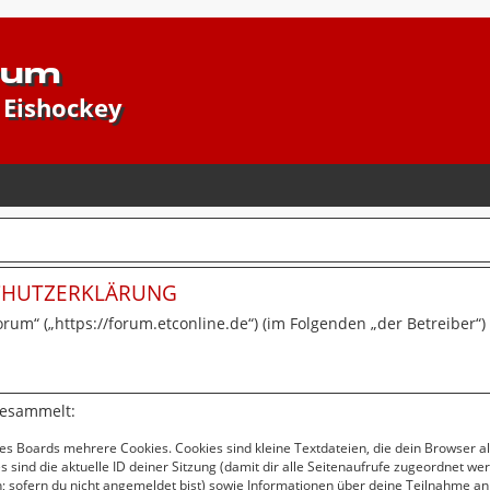
rum
 Eishockey
SCHUTZERKLÄRUNG
forum“ („https://forum.etconline.de“) (im Folgenden „der Betreiber
gesammelt:
es Boards mehrere Cookies. Cookies sind kleine Textdateien, die dein Browser a
s sind die aktuelle ID deiner Sitzung (damit dir alle Seitenaufrufe zugeordnet w
; sofern du nicht angemeldet bist) sowie Informationen über deine Teilnahme an