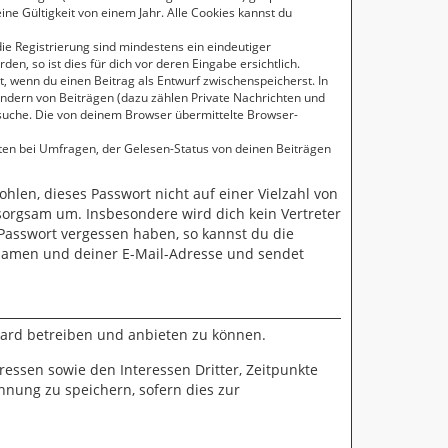
ne Gültigkeit von einem Jahr. Alle Cookies kannst du
die Registrierung sind mindestens ein eindeutiger
, so ist dies für dich vor deren Eingabe ersichtlich.
t, wenn du einen Beitrag als Entwurf zwischenspeicherst. In
Ändern von Beiträgen (dazu zählen Private Nachrichten und
suche. Die von deinem Browser übermittelte Browser-
ten bei Umfragen, der Gelesen-Status von deinen Beiträgen
ohlen, dieses Passwort nicht auf einer Vielzahl von
sorgsam um. Insbesondere wird dich kein Vertreter
 Passwort vergessen haben, so kannst du die
namen und deiner E-Mail-Adresse und sendet
oard betreiben und anbieten zu können.
essen sowie den Interessen Dritter, Zeitpunkte
nung zu speichern, sofern dies zur