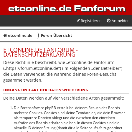
etconline.de Fanforum
Registrieren
Anmelden
〉
etconline.de
Foren-Übersicht
ETCONLINE.DE FANFORUM -
DATENSCHUTZERKLÄRUNG
Diese Richtlinie beschreibt, wie „etconline.de Fanforum“
(„https://forum.etconline.de“) (im Folgenden „der Betreiber“)
die Daten verwendet, die während deines Foren-Besuchs
gesammelt werden.
UMFANG UND ART DER DATENSPEICHERUNG
Deine Daten werden auf vier verschiedene Arten gesammelt:
Die Forensoftware phpBB erstellt bei deinem Besuch des Boards
mehrere Cookies. Cookies sind kleine Textdateien, die dein Browser
als temporäre Dateien ablegt und die zwischen den einzelnen
Aufrufen des Boards erhalten bleiben. In diesen Cookies sind die
aktuelle ID deiner Sitzung (damit dir alle Seitenaufrufe zugeordnet