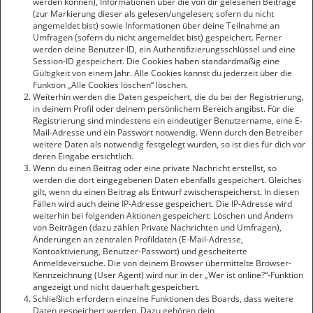
werden können), Informationen über die von dir gelesenen Beiträge
(zur Markierung dieser als gelesen/ungelesen; sofern du nicht
angemeldet bist) sowie Informationen über deine Teilnahme an
Umfragen (sofern du nicht angemeldet bist) gespeichert. Ferner
werden deine Benutzer-ID, ein Authentifizierungsschlüssel und eine
Session-ID gespeichert. Die Cookies haben standardmäßig eine
Gültigkeit von einem Jahr. Alle Cookies kannst du jederzeit über die
Funktion „Alle Cookies löschen“ löschen.
Weiterhin werden die Daten gespeichert, die du bei der Registrierung,
in deinem Profil oder deinem persönlichem Bereich angibst. Für die
Registrierung sind mindestens ein eindeutiger Benutzername, eine E-
Mail-Adresse und ein Passwort notwendig. Wenn durch den Betreiber
weitere Daten als notwendig festgelegt wurden, so ist dies für dich vor
deren Eingabe ersichtlich.
Wenn du einen Beitrag oder eine private Nachricht erstellst, so
werden die dort eingegebenen Daten ebenfalls gespeichert. Gleiches
gilt, wenn du einen Beitrag als Entwurf zwischenspeicherst. In diesen
Fällen wird auch deine IP-Adresse gespeichert. Die IP-Adresse wird
weiterhin bei folgenden Aktionen gespeichert: Löschen und Ändern
von Beiträgen (dazu zählen Private Nachrichten und Umfragen),
Änderungen an zentralen Profildaten (E-Mail-Adresse,
Kontoaktivierung, Benutzer-Passwort) und gescheiterte
Anmeldeversuche. Die von deinem Browser übermittelte Browser-
Kennzeichnung (User Agent) wird nur in der „Wer ist online?“-Funktion
angezeigt und nicht dauerhaft gespeichert.
Schließlich erfordern einzelne Funktionen des Boards, dass weitere
Daten gespeichert werden. Dazu gehören dein