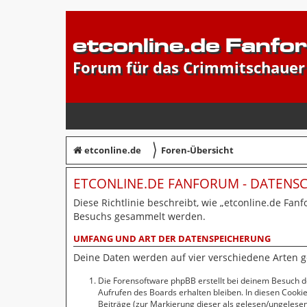
etconline.de Fanfo
Forum für das Crimmitschauer
〉
etconline.de
Foren-Übersicht
ETCONLINE.DE FANFORUM - DATEN
Diese Richtlinie beschreibt, wie „etconline.de Fan
Besuchs gesammelt werden.
UMFANG UND ART DER DATENSPEICHERUNG
Deine Daten werden auf vier verschiedene Arten 
Die Forensoftware phpBB erstellt bei deinem Besuch d
Aufrufen des Boards erhalten bleiben. In diesen Cookie
Beiträge (zur Markierung dieser als gelesen/ungelesen