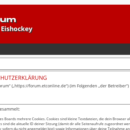
rum
 Eishockey
SCHUTZERKLÄRUNG
forum“ („https://forum.etconline.de“) (im Folgenden „der Betreiber
gesammelt:
es Boards mehrere Cookies. Cookies sind kleine Textdateien, die dein Browser a
s sind die aktuelle ID deiner Sitzung (damit dir alle Seitenaufrufe zugeordnet w
; sofern du nicht angemeldet bist) sowie Informationen über deine Teilnahme an