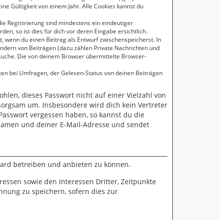
ne Gültigkeit von einem Jahr. Alle Cookies kannst du
die Registrierung sind mindestens ein eindeutiger
, so ist dies für dich vor deren Eingabe ersichtlich.
t, wenn du einen Beitrag als Entwurf zwischenspeicherst. In
Ändern von Beiträgen (dazu zählen Private Nachrichten und
suche. Die von deinem Browser übermittelte Browser-
ten bei Umfragen, der Gelesen-Status von deinen Beiträgen
ohlen, dieses Passwort nicht auf einer Vielzahl von
sorgsam um. Insbesondere wird dich kein Vertreter
 Passwort vergessen haben, so kannst du die
namen und deiner E-Mail-Adresse und sendet
oard betreiben und anbieten zu können.
essen sowie den Interessen Dritter, Zeitpunkte
nung zu speichern, sofern dies zur