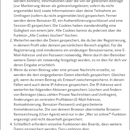
werden können), Informationen über die von dir gelesenen Beiträge
(zur Markierung dieser als gelesen/ungelesen; sofern du nicht
angemeldet bist) sowie Informationen über deine Teilnahme an
Umfragen (sofern du nicht angemeldet bist) gespeichert. Ferner
werden deine Benutzer-ID, ein Authentifizierungsschlüssel und eine
Session-ID gespeichert. Die Cookies haben standardmäßig eine
Gültigkeit von einem Jahr. Alle Cookies kannst du jederzeit über die
Funktion „Alle Cookies löschen“ löschen.
Weiterhin werden die Daten gespeichert, die du bei der Registrierung,
in deinem Profil oder deinem persönlichem Bereich angibst. Für die
Registrierung sind mindestens ein eindeutiger Benutzername, eine E-
Mail-Adresse und ein Passwort notwendig. Wenn durch den Betreiber
weitere Daten als notwendig festgelegt wurden, so ist dies für dich vor
deren Eingabe ersichtlich.
Wenn du einen Beitrag oder eine private Nachricht erstellst, so
werden die dort eingegebenen Daten ebenfalls gespeichert. Gleiches
gilt, wenn du einen Beitrag als Entwurf zwischenspeicherst. In diesen
Fällen wird auch deine IP-Adresse gespeichert. Die IP-Adresse wird
weiterhin bei folgenden Aktionen gespeichert: Löschen und Ändern
von Beiträgen (dazu zählen Private Nachrichten und Umfragen),
Änderungen an zentralen Profildaten (E-Mail-Adresse,
Kontoaktivierung, Benutzer-Passwort) und gescheiterte
Anmeldeversuche. Die von deinem Browser übermittelte Browser-
Kennzeichnung (User Agent) wird nur in der „Wer ist online?“-Funktion
angezeigt und nicht dauerhaft gespeichert.
Schließlich erfordern einzelne Funktionen des Boards, dass weitere
Daten gespeichert werden. Dazu gehören dein