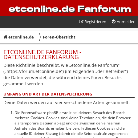
etconline.de Fanforum
Registrieren
Anmelden
〉
etconline.de
Foren-Übersicht
ETCONLINE.DE FANFORUM -
DATENSCHUTZERKLÄRUNG
Diese Richtlinie beschreibt, wie „etconline.de Fanforum“
(„https://forum.etconline.de“) (im Folgenden „der Betreiber“)
die Daten verwendet, die während deines Foren-Besuchs
gesammelt werden.
UMFANG UND ART DER DATENSPEICHERUNG
Deine Daten werden auf vier verschiedene Arten gesammelt:
Die Forensoftware phpBB erstellt bei deinem Besuch des Boards
mehrere Cookies. Cookies sind kleine Textdateien, die dein Browser
als temporäre Dateien ablegt und die zwischen den einzelnen
Aufrufen des Boards erhalten bleiben. In diesen Cookies sind die
aktuelle ID deiner Sitzung (damit dir alle Seitenaufrufe zugeordnet